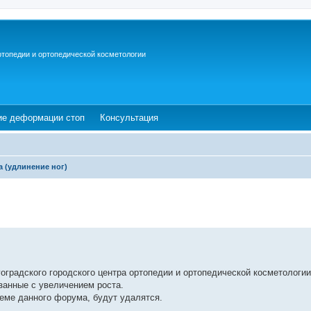
ртопедии и ортопедической косметологии
ew tab)
(Opens a new tab)
(Opens a new tab)
ие деформации стоп
Консультация
а (удлинение ног)
градского городского центра ортопедии и ортопедической косметологии
занные с увеличением роста.
еме данного форума, будут удалятся.