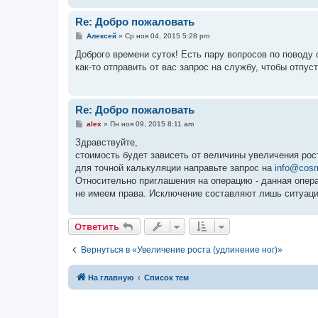
и
е
Re: Добро пожаловать
С
Алексей
»
Ср ноя 04, 2015 5:28 pm
о
о
Доброго времени суток! Есть пару вопросов по поводу 
б
как-то отправить от вас запрос на службу, чтобы отпу
щ
е
н
и
е
Re: Добро пожаловать
С
alex
»
Пн ноя 09, 2015 8:11 am
о
о
Здравствуйте,
б
стоимость будет зависеть от величины увеличения рос
щ
е
для точной калькуляции направьте запрос на
info@cos
н
Относительно приглашения на операцию - данная опер
и
е
не имеем права. Исключение составляют лишь ситуаци
Ответить
Вернуться в «Увеличение роста (удлинение ног)»
На главную
Список тем