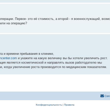
операции. Первое- это её стоимость, а второй - я военнослужащий, возм
стили на операцию?
та и времени пребывания в клинике,
mcenter.com
и укажите на какую величину вы бы хотели увеличить рост.
ация является косметической и направлять вызов работодателю мы
и, когда увеличение роста производится по медицинским показателям.
Свя
Конфиденциальность
|
Правила