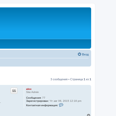
Вход
3 сообщения • Страница
1
из
1
alex
Site Admin
Сообщения:
77
Зарегистрирован:
Чт авг 06, 2015 12:18 pm
.
К
Контактная информация:
о
н
т
В