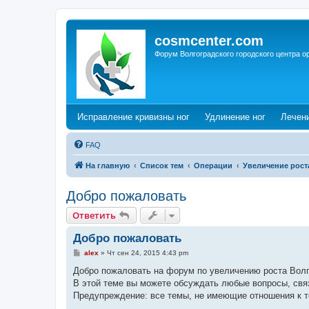
cosmcenter.com
Форум Волгоградского городского центра о
(Opens a new tab)
(Opens a n
Исправление кривизны ног
Удлинение ног
Лечен
FAQ
На главную
Список тем
Операции
Увеличение рост
Добро пожаловать
Ответить
Добро пожаловать
С
alex
»
Чт сен 24, 2015 4:43 pm
о
о
Добро пожаловать на форум по увеличению роста Волго
б
В этой теме вы можете обсуждать любые вопросы, свя
щ
е
Предупреждение: все темы, не имеющие отношения к т
н