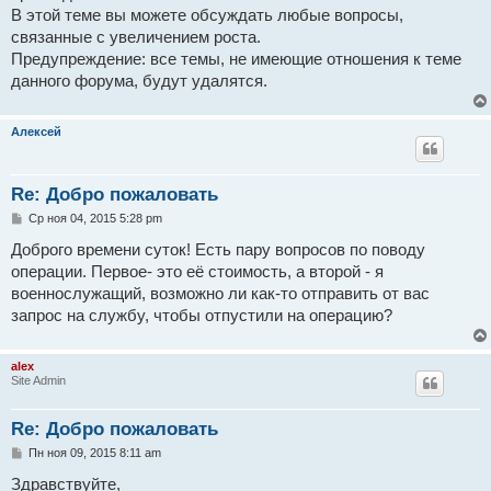
н
В этой теме вы можете обсуждать любые вопросы,
и
е
связанные с увеличением роста.
Предупреждение: все темы, не имеющие отношения к теме
данного форума, будут удалятся.
Алексей
Re: Добро пожаловать
С
Ср ноя 04, 2015 5:28 pm
о
о
Доброго времени суток! Есть пару вопросов по поводу
б
операции. Первое- это её стоимость, а второй - я
щ
е
военнослужащий, возможно ли как-то отправить от вас
н
запрос на службу, чтобы отпустили на операцию?
и
е
alex
Site Admin
Re: Добро пожаловать
С
Пн ноя 09, 2015 8:11 am
о
о
Здравствуйте,