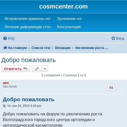
cosmcenter.com
(Opens a new tab)
(Opens a new tab)
Исправление кривизны ног
Удлинение ног
(Opens a new tab)
(Opens a new tab)
Лечение деформации стоп
Консультация
FAQ
Вход
На главную
Список тем
Операции
Увеличение роста (удлинение ног)
Добро пожаловать
Ответить
3 сообщения • Страница
1
из
1
alex
Site Admin
Добро пожаловать
С
Чт сен 24, 2015 4:43 pm
о
о
Добро пожаловать на форум по увеличению роста
б
Волгоградского городского центра ортопедии и
щ
е
ортопедической косметологии.