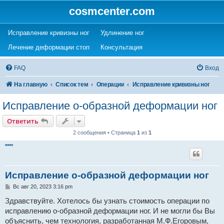
cosmcenter.com
(Opens a new tab)
(Opens a new tab)
Исправление кривизны ног
Удлинение ног
(Opens a new tab)
(Opens a new tab)
Лечение деформации стоп
Консультация
FAQ
Вход
На главную
Список тем
Операции
Исправление кривизны ног
Исправление о-образной деформации ног
Ответить
2 сообщения • Страница
1
из
1
****
Исправление о-образной деформации ног
С
Вс авг 20, 2023 3:16 pm
о
о
Здравствуйте. Хотелось бы узнать стоимость операции по
б
исправлению о-образной деформации ног. И не могли бы Вы
щ
е
объяснить, чем технология, разработанная М.Ф.Егоровым,