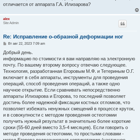
н
отличается от аппарата Г.А. Илизарова?
и
е
alex
Site Admin
Re: Исправление о-образной деформации ног
С
Вт авг 22, 2023 7:09 am
о
о
Добрый день.
б
информацию по стоимости я вам направляю на электронную
щ
е
почту. По вашему второму вопросу отвечаю следующее.
н
Технология, разработанная Егоровым М.Ф. и Тетериным О.Г.
и
е
включает в себя аппараты, инструменты для проведения
операций, способ проведения операций, а также одно
научное открытие. Если сравнивать непосредственно
аппараты Илизарова и Егорова, то последний позволяет
достичь более надежной фиксации костных отломков, что
позволяет избежать ненужных смещений в процессе круток,
и в cовокупности с методом проведения остеотомии
получить нужный результат в значительно более короткие
сроки (55-60 дней вместо 3,5-4 месяцев). Если говорить о
методе проведения остеотомии, то простыми словами -
метод Егорова подразумевает кортикотомию (частичное