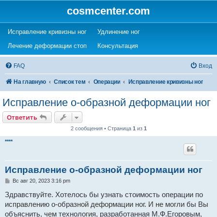
cosmcenter.com
(Opens a new tab)
(Opens a new tab)
Исправление кривизны ног
Удлинение ног
(Opens a new tab)
(Opens a new tab)
Лечение деформации стоп
Консультация
FAQ
Вход
На главную
Список тем
Операции
Исправление кривизны ног
Исправление о-образной деформации ног
Ответить
2 сообщения • Страница
1
из
1
****
Исправление о-образной деформации ног
С
Вс авг 20, 2023 3:16 pm
о
о
Здравствуйте. Хотелось бы узнать стоимость операции по
б
исправлению о-образной деформации ног. И не могли бы Вы
щ
е
объяснить, чем технология, разработанная М.Ф.Егоровым,