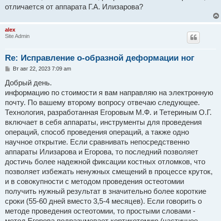
н
отличается от аппарата Г.А. Илизарова?
и
е
alex
Site Admin
Re: Исправление о-образной деформации ног
С
Вт авг 22, 2023 7:09 am
о
о
Добрый день.
б
информацию по стоимости я вам направляю на электронную
щ
е
почту. По вашему второму вопросу отвечаю следующее.
н
Технология, разработанная Егоровым М.Ф. и Тетериным О.Г.
и
е
включает в себя аппараты, инструменты для проведения
операций, способ проведения операций, а также одно
научное открытие. Если сравнивать непосредственно
аппараты Илизарова и Егорова, то последний позволяет
достичь более надежной фиксации костных отломков, что
позволяет избежать ненужных смещений в процессе круток,
и в cовокупности с методом проведения остеотомии
получить нужный результат в значительно более короткие
сроки (55-60 дней вместо 3,5-4 месяцев). Если говорить о
методе проведения остеотомии, то простыми словами -
метод Егорова подразумевает кортикотомию (частичное