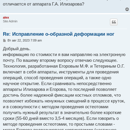
н
отличается от аппарата Г.А. Илизарова?
и
е
alex
Site Admin
Re: Исправление о-образной деформации ног
С
Вт авг 22, 2023 7:09 am
о
о
Добрый день.
б
информацию по стоимости я вам направляю на электронную
щ
е
почту. По вашему второму вопросу отвечаю следующее.
н
Технология, разработанная Егоровым М.Ф. и Тетериным О.Г.
и
е
включает в себя аппараты, инструменты для проведения
операций, способ проведения операций, а также одно
научное открытие. Если сравнивать непосредственно
аппараты Илизарова и Егорова, то последний позволяет
достичь более надежной фиксации костных отломков, что
позволяет избежать ненужных смещений в процессе круток,
и в cовокупности с методом проведения остеотомии
получить нужный результат в значительно более короткие
сроки (55-60 дней вместо 3,5-4 месяцев). Если говорить о
методе проведения остеотомии, то простыми словами -
метод Егорова подразумевает кортикотомию (частичное