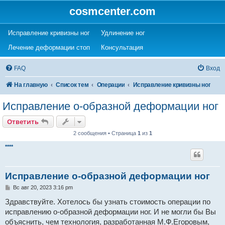
cosmcenter.com
(Opens a new tab)
(Opens a new tab)
Исправление кривизны ног
Удлинение ног
(Opens a new tab)
(Opens a new tab)
Лечение деформации стоп
Консультация
FAQ
Вход
На главную
Список тем
Операции
Исправление кривизны ног
Исправление о-образной деформации ног
Ответить
2 сообщения • Страница
1
из
1
****
Исправление о-образной деформации ног
С
Вс авг 20, 2023 3:16 pm
о
о
Здравствуйте. Хотелось бы узнать стоимость операции по
б
исправлению о-образной деформации ног. И не могли бы Вы
щ
е
объяснить, чем технология, разработанная М.Ф.Егоровым,