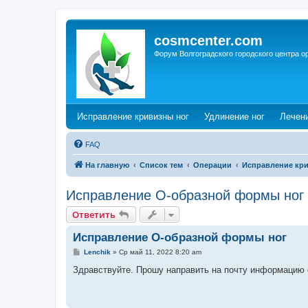
cosmcenter.com
Форум Волгоградского городского центра о
(Opens a new tab)
(Opens a n
Исправление кривизны ног
Удлинение ног
Лечен
FAQ
На главную
Список тем
Операции
Исправление кр
Исправление О-образной формы ног
Ответить
Исправление О-образной формы ног
С
Lenchik
»
Ср май 11, 2022 8:20 am
о
о
Здравствуйте. Прошу направить на почту информацию 
б
щ
е
н