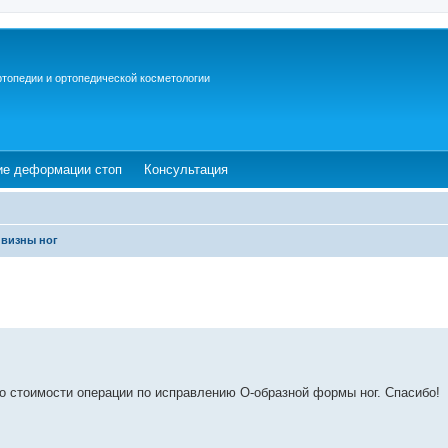
ртопедии и ортопедической косметологии
ew tab)
(Opens a new tab)
(Opens a new tab)
ие деформации стоп
Консультация
ивизны ног
о стоимости операции по исправлению О-образной формы ног. Спасибо!