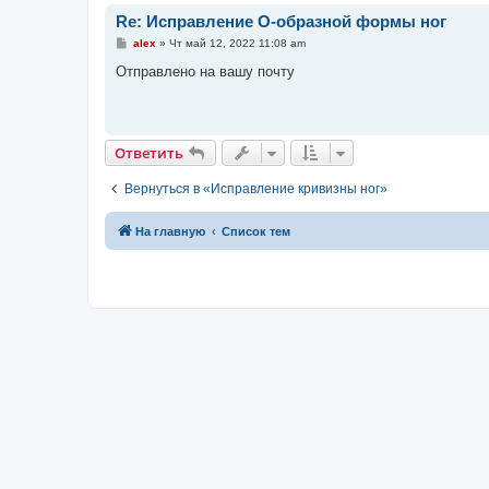
и
е
Re: Исправление О-образной формы ног
С
alex
»
Чт май 12, 2022 11:08 am
о
о
Отправлено на вашу почту
б
щ
е
н
и
е
Ответить
Вернуться в «Исправление кривизны ног»
На главную
Список тем