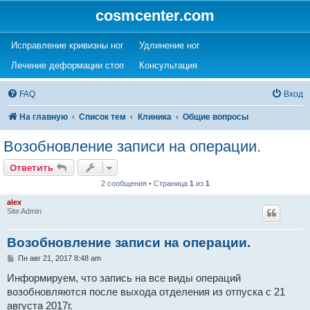
cosmcenter.com
(Opens a new tab)
(Opens a new tab)
Исправление кривизны ног
Удлинение ног
(Opens a new tab)
(Opens a new tab)
Лечение деформации стоп
Консультация
FAQ
Вход
На главную
Список тем
Клиника
Общие вопросы
Возобновление записи на операции.
Ответить
2 сообщения • Страница
1
из
1
alex
Site Admin
Возобновление записи на операции.
С
Пн авг 21, 2017 8:48 am
о
о
Информируем, что запись на все виды операций
б
возобновляются после выхода отделения из отпуска с 21
щ
е
августа 2017г.