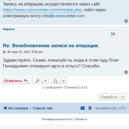
н
Запись на операцию осуществляется через сайт
и
е
https://www.cosmcenter.com/shedule.php
, либо через
электронную почту
info@cosmcenter.com
Лариса
Re: Возобновление записи на операции.
С
Вт мар 23, 2021 3:56 pm
о
о
Здравствуйте. Скажи, пожалуйста, когда в этом году Олег
б
Геннадьевич планирует идти в отпуск? Спасибо.
щ
е
н
и
Ответить
е
2 сообщения • Страница
1
из
1
Перейти
На главную
Список тем
Часовой пояс:
UTC
Конфиденциальность
|
Правила