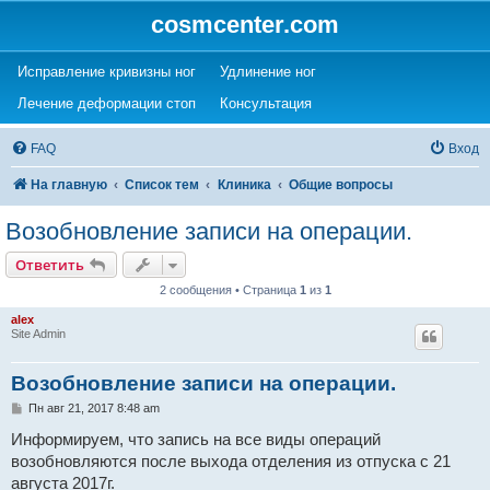
cosmcenter.com
(Opens a new tab)
(Opens a new tab)
Исправление кривизны ног
Удлинение ног
(Opens a new tab)
(Opens a new tab)
Лечение деформации стоп
Консультация
FAQ
Вход
На главную
Список тем
Клиника
Общие вопросы
Возобновление записи на операции.
Ответить
2 сообщения • Страница
1
из
1
alex
Site Admin
Возобновление записи на операции.
С
Пн авг 21, 2017 8:48 am
о
о
Информируем, что запись на все виды операций
б
возобновляются после выхода отделения из отпуска с 21
щ
е
августа 2017г.