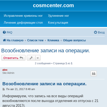
cosmcenter.com
(Opens a new tab)
(Opens a new tab)
Исправление кривизны ног
Удлинение ног
(Opens a new tab)
(Opens a new tab)
Лечение деформации стоп
Консультация
FAQ
Вход
На главную
Список тем
Клиника
Общие вопросы
Возобновление записи на операции.
Ответить
2 сообщения • Страница
1
из
1
alex
Site Admin
Возобновление записи на операции.
С
Пн авг 21, 2017 8:48 am
о
о
Информируем, что запись на все виды операций
б
возобновляются после выхода отделения из отпуска с 21
щ
е
августа 2017г.