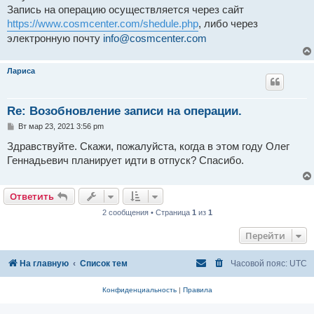
н
Запись на операцию осуществляется через сайт
и
е
https://www.cosmcenter.com/shedule.php
, либо через
электронную почту
info@cosmcenter.com
Лариса
Re: Возобновление записи на операции.
С
Вт мар 23, 2021 3:56 pm
о
о
Здравствуйте. Скажи, пожалуйста, когда в этом году Олег
б
Геннадьевич планирует идти в отпуск? Спасибо.
щ
е
н
и
Ответить
е
2 сообщения • Страница
1
из
1
Перейти
На главную
Список тем
Часовой пояс:
UTC
Конфиденциальность
|
Правила