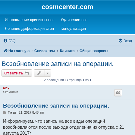
cosmcenter.com
(Opens a new tab)
(Opens a new tab)
Исправление кривизны ног
Удлинение ног
(Opens a new tab)
(Opens a new tab)
Лечение деформации стоп
Консультация
FAQ
Вход
На главную
Список тем
Клиника
Общие вопросы
Возобновление записи на операции.
Ответить
2 сообщения • Страница
1
из
1
alex
Site Admin
Возобновление записи на операции.
С
Пн авг 21, 2017 8:48 am
о
о
Информируем, что запись на все виды операций
б
возобновляются после выхода отделения из отпуска с 21
щ
е
августа 2017г.