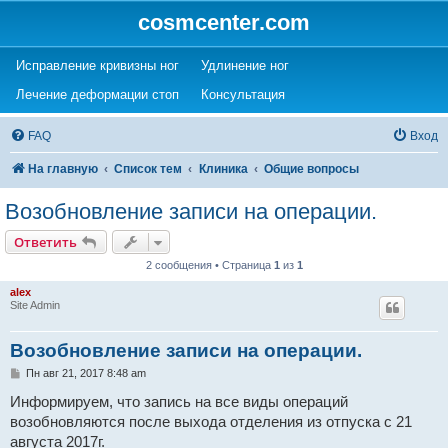
cosmcenter.com
(Opens a new tab)
(Opens a new tab)
Исправление кривизны ног
Удлинение ног
(Opens a new tab)
(Opens a new tab)
Лечение деформации стоп
Консультация
FAQ
Вход
На главную
Список тем
Клиника
Общие вопросы
Возобновление записи на операции.
Ответить
2 сообщения • Страница
1
из
1
alex
Site Admin
Возобновление записи на операции.
С
Пн авг 21, 2017 8:48 am
о
о
Информируем, что запись на все виды операций
б
возобновляются после выхода отделения из отпуска с 21
щ
е
августа 2017г.