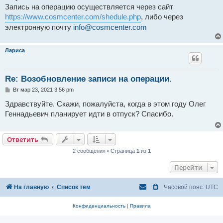
н
Запись на операцию осуществляется через сайт
и
е
https://www.cosmcenter.com/shedule.php
, либо через
электронную почту
info@cosmcenter.com
Лариса
Re: Возобновление записи на операции.
С
Вт мар 23, 2021 3:56 pm
о
о
Здравствуйте. Скажи, пожалуйста, когда в этом году Олег
б
Геннадьевич планирует идти в отпуск? Спасибо.
щ
е
н
и
Ответить
е
2 сообщения • Страница
1
из
1
Перейти
На главную
Список тем
Часовой пояс:
UTC
Конфиденциальность
|
Правила