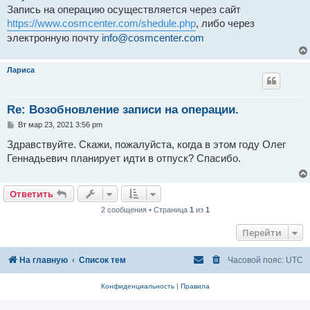
н
Запись на операцию осуществляется через сайт
и
е
https://www.cosmcenter.com/shedule.php
, либо через
электронную почту
info@cosmcenter.com
Лариса
Re: Возобновление записи на операции.
С
Вт мар 23, 2021 3:56 pm
о
о
Здравствуйте. Скажи, пожалуйста, когда в этом году Олег
б
Геннадьевич планирует идти в отпуск? Спасибо.
щ
е
н
и
Ответить
е
2 сообщения • Страница
1
из
1
Перейти
На главную
Список тем
Часовой пояс:
UTC
Конфиденциальность
|
Правила