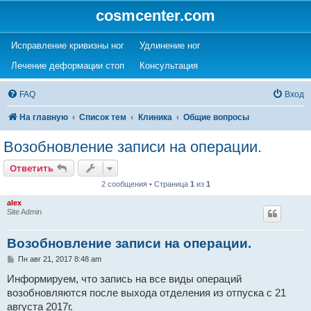
cosmcenter.com
(Opens a new tab)
(Opens a new tab)
Исправление кривизны ног
Удлинение ног
(Opens a new tab)
(Opens a new tab)
Лечение деформации стоп
Консультация
FAQ
Вход
На главную
Список тем
Клиника
Общие вопросы
Возобновление записи на операции.
Ответить
2 сообщения • Страница
1
из
1
alex
Site Admin
Возобновление записи на операции.
С
Пн авг 21, 2017 8:48 am
о
о
Информируем, что запись на все виды операций
б
возобновляются после выхода отделения из отпуска с 21
щ
е
августа 2017г.