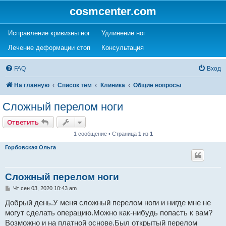
cosmcenter.com
(Opens a new tab)
(Opens a new tab)
Исправление кривизны ног
Удлинение ног
(Opens a new tab)
(Opens a new tab)
Лечение деформации стоп
Консультация
FAQ
Вход
На главную
Список тем
Клиника
Общие вопросы
Сложный перелом ноги
Ответить
1 сообщение • Страница
1
из
1
Горбовская Ольга
Сложный перелом ноги
С
Чт сен 03, 2020 10:43 am
о
о
Добрый день.У меня сложный перелом ноги и нигде мне не
б
могут сделать операцию.Можно как-нибудь попасть к вам?
щ
е
Возможно и на платной основе.Был открытый перелом