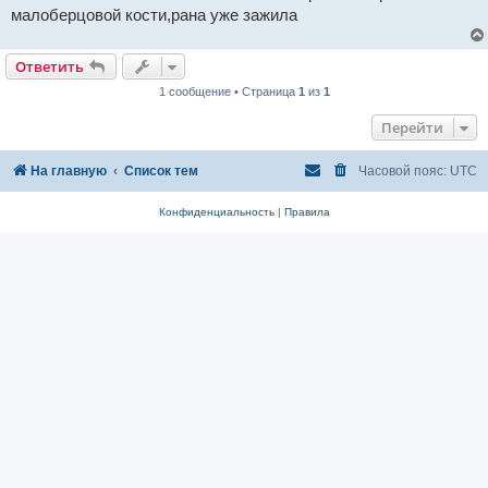
н
малоберцовой кости,рана уже зажила
и
е
Ответить
1 сообщение • Страница
1
из
1
Перейти
На главную
Список тем
Часовой пояс:
UTC
Конфиденциальность
|
Правила