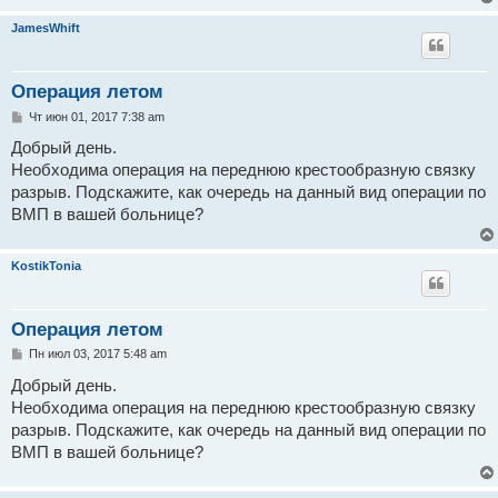
JamesWhift
Операция летом
С
Чт июн 01, 2017 7:38 am
о
о
Добрый день.
б
Необходима операция на переднюю крестообразную связку
щ
е
разрыв. Подскажите, как очередь на данный вид операции по
н
ВМП в вашей больнице?
и
е
KostikTonia
Операция летом
С
Пн июл 03, 2017 5:48 am
о
о
Добрый день.
б
Необходима операция на переднюю крестообразную связку
щ
е
разрыв. Подскажите, как очередь на данный вид операции по
н
ВМП в вашей больнице?
и
е