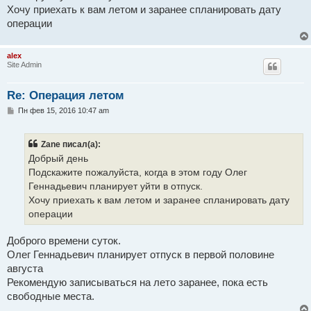
н
Хочу приехать к вам летом и заранее спланировать дату
и
е
операции
alex
Site Admin
Re: Операция летом
С
Пн фев 15, 2016 10:47 am
о
о
б
Zane писал(а):
щ
е
Добрый день
н
Подскажите пожалуйста, когда в этом году Олег
и
е
Геннадьевич планирует уйти в отпуск.
Хочу приехать к вам летом и заранее спланировать дату
операции
Доброго времени суток.
Олег Геннадьевич планирует отпуск в первой половине
августа
Рекомендую записываться на лето заранее, пока есть
свободные места.