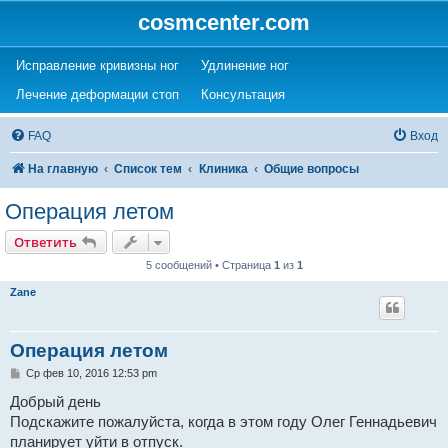
cosmcenter.com
(Opens a new tab)
(Opens a new tab)
Исправление кривизны ног
Удлинение ног
(Opens a new tab)
(Opens a new tab)
Лечение деформации стоп
Консультация
FAQ
Вход
На главную
Список тем
Клиника
Общие вопросы
Операция летом
Ответить
5 сообщений • Страница
1
из
1
Zane
Операция летом
С
Ср фев 10, 2016 12:53 pm
о
о
Добрый день
б
Подскажите пожалуйста, когда в этом году Олег Геннадьевич
щ
е
планирует уйти в отпуск.