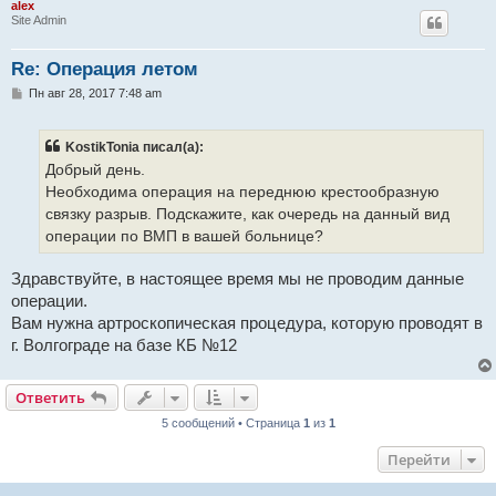
alex
Site Admin
Re: Операция летом
С
Пн авг 28, 2017 7:48 am
о
о
б
KostikTonia писал(а):
щ
е
Добрый день.
н
Необходима операция на переднюю крестообразную
и
е
связку разрыв. Подскажите, как очередь на данный вид
операции по ВМП в вашей больнице?
Здравствуйте, в настоящее время мы не проводим данные
операции.
Вам нужна артроскопическая процедура, которую проводят в
г. Волгограде на базе КБ №12
Ответить
5 сообщений • Страница
1
из
1
Перейти