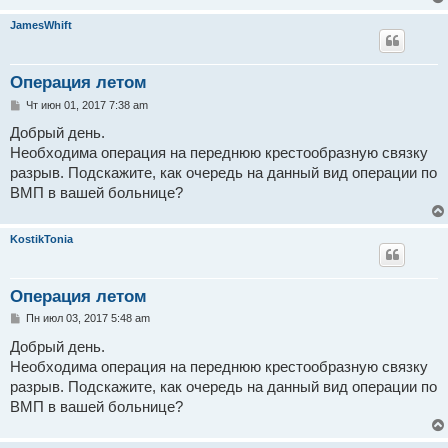
JamesWhift
Операция летом
С
Чт июн 01, 2017 7:38 am
о
о
Добрый день.
б
Необходима операция на переднюю крестообразную связку
щ
е
разрыв. Подскажите, как очередь на данный вид операции по
н
ВМП в вашей больнице?
и
е
KostikTonia
Операция летом
С
Пн июл 03, 2017 5:48 am
о
о
Добрый день.
б
Необходима операция на переднюю крестообразную связку
щ
е
разрыв. Подскажите, как очередь на данный вид операции по
н
ВМП в вашей больнице?
и
е