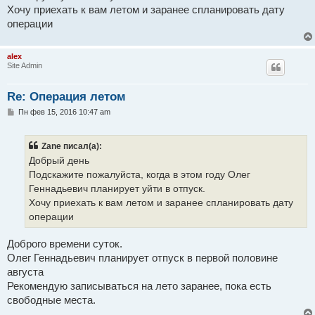
н
Хочу приехать к вам летом и заранее спланировать дату
и
е
операции
alex
Site Admin
Re: Операция летом
С
Пн фев 15, 2016 10:47 am
о
о
б
Zane писал(а):
щ
е
Добрый день
н
Подскажите пожалуйста, когда в этом году Олег
и
е
Геннадьевич планирует уйти в отпуск.
Хочу приехать к вам летом и заранее спланировать дату
операции
Доброго времени суток.
Олег Геннадьевич планирует отпуск в первой половине
августа
Рекомендую записываться на лето заранее, пока есть
свободные места.