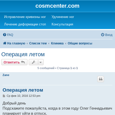
cosmcenter.com
(Opens a new tab)
(Opens a new tab)
Исправление кривизны ног
Удлинение ног
(Opens a new tab)
(Opens a new tab)
Лечение деформации стоп
Консультация
FAQ
Вход
На главную
Список тем
Клиника
Общие вопросы
Операция летом
Ответить
5 сообщений • Страница
1
из
1
Zane
Операция летом
С
Ср фев 10, 2016 12:53 pm
о
о
Добрый день
б
Подскажите пожалуйста, когда в этом году Олег Геннадьевич
щ
е
планирует уйти в отпуск.