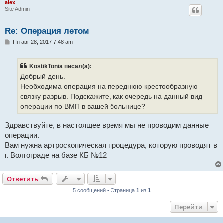
alex
Site Admin
Re: Операция летом
С
Пн авг 28, 2017 7:48 am
о
о
б
KostikTonia писал(а):
щ
е
Добрый день.
н
Необходима операция на переднюю крестообразную
и
е
связку разрыв. Подскажите, как очередь на данный вид
операции по ВМП в вашей больнице?
Здравствуйте, в настоящее время мы не проводим данные
операции.
Вам нужна артроскопическая процедура, которую проводят в
г. Волгограде на базе КБ №12
Ответить
5 сообщений • Страница
1
из
1
Перейти