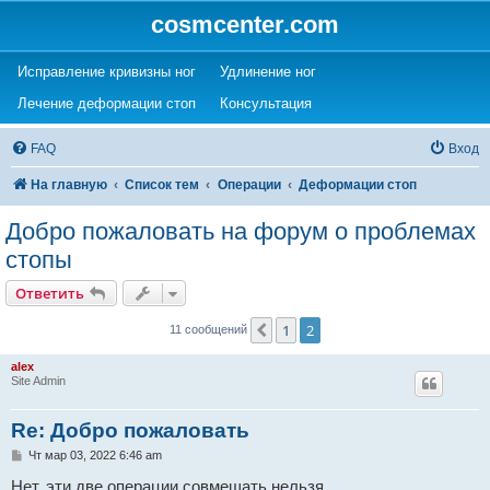
cosmcenter.com
(Opens a new tab)
(Opens a new tab)
Исправление кривизны ног
Удлинение ног
(Opens a new tab)
(Opens a new tab)
Лечение деформации стоп
Консультация
FAQ
Вход
На главную
Список тем
Операции
Деформации стоп
Добро пожаловать на форум о проблемах
стопы
Ответить
1
2
Пред.
11 сообщений
alex
Site Admin
Re: Добро пожаловать
С
Чт мар 03, 2022 6:46 am
о
о
Нет, эти две операции совмещать нельзя