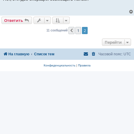
б
щ
е
н
и
Ответить
е
1
2
Пред.
11 сообщений
Перейти
На главную
Список тем
Часовой пояс:
UTC
Конфиденциальность
|
Правила