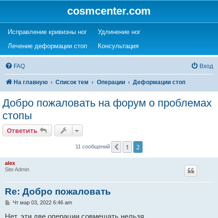
cosmcenter.com
(Opens a new tab)
(Opens a new tab)
Исправление кривизны ног
Удлинение ног
(Opens a new tab)
(Opens a new tab)
Лечение деформации стоп
Консультация
FAQ
Вход
На главную
Список тем
Операции
Деформации стоп
Добро пожаловать на форум о проблемах
стопы
Ответить
1
2
Пред.
11 сообщений
alex
Site Admin
Re: Добро пожаловать
С
Чт мар 03, 2022 6:46 am
о
о
Нет, эти две операции совмещать нельзя