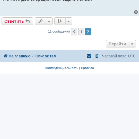
б
щ
е
н
и
Ответить
е
1
2
Пред.
11 сообщений
Перейти
На главную
Список тем
Часовой пояс:
UTC
Конфиденциальность
|
Правила