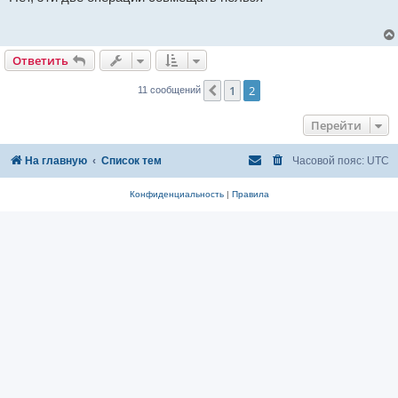
б
щ
е
н
и
Ответить
е
1
2
Пред.
11 сообщений
Перейти
На главную
Список тем
Часовой пояс:
UTC
Конфиденциальность
|
Правила