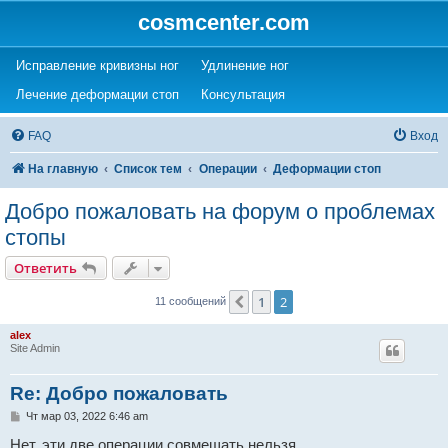
cosmcenter.com
(Opens a new tab)
(Opens a new tab)
Исправление кривизны ног
Удлинение ног
(Opens a new tab)
(Opens a new tab)
Лечение деформации стоп
Консультация
FAQ
Вход
На главную
Список тем
Операции
Деформации стоп
Добро пожаловать на форум о проблемах
стопы
Ответить
1
2
Пред.
11 сообщений
alex
Site Admin
Re: Добро пожаловать
С
Чт мар 03, 2022 6:46 am
о
о
Нет, эти две операции совмещать нельзя