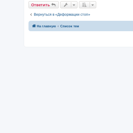
и
Ответить
е
Вернуться в «Деформации стоп»
На главную
Список тем