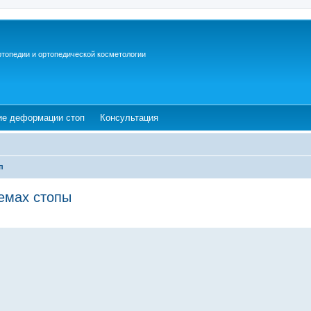
ртопедии и ортопедической косметологии
ew tab)
(Opens a new tab)
(Opens a new tab)
ие деформации стоп
Консультация
п
емах стопы