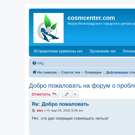
cosmcenter.com
Форум Волгоградского городского центра о
(Opens a new tab)
(Opens a n
Исправление кривизны ног
Удлинение ног
Лечен
FAQ
На главную
Список тем
Операции
Деформации сто
Добро пожаловать на форум о пробл
Ответить
Re: Добро пожаловать
С
alex
»
Чт мар 03, 2022 6:46 am
о
о
Нет, эти две операции совмещать нельзя
б
щ
е
н