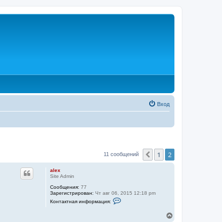
Вход
1
2
Пред.
11 сообщений
alex
Site Admin
Сообщения:
77
Зарегистрирован:
Чт авг 06, 2015 12:18 pm
К
Контактная информация:
о
н
В
т