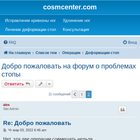
cosmcenter.com
(Opens a new tab)
(Opens a new tab)
Исправление кривизны ног
Удлинение ног
(Opens a new tab)
(Opens a new tab)
Лечение деформации стоп
Консультация
FAQ
Вход
На главную
Список тем
Операции
Деформации стоп
Добро пожаловать на форум о проблемах
стопы
Ответить
1
2
Пред.
11 сообщений
alex
Site Admin
Re: Добро пожаловать
С
Чт мар 03, 2022 6:46 am
о
о
Нет, эти две операции совмещать нельзя