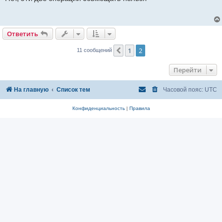
б
щ
е
н
и
Ответить
е
1
2
Пред.
11 сообщений
Перейти
На главную
Список тем
Часовой пояс:
UTC
Конфиденциальность
|
Правила