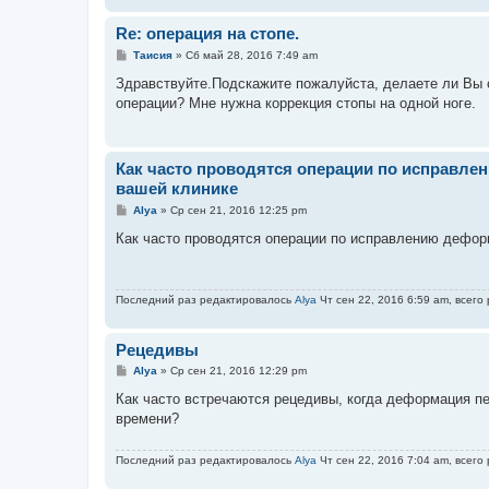
и
е
Re: операция на стопе.
С
Таисия
»
Сб май 28, 2016 7:49 am
о
о
Здравствуйте.Подскажите пожалуйста, делаете ли Вы оп
б
операции? Мне нужна коррекция стопы на одной ноге.
щ
е
н
и
е
Как часто проводятся операции по исправле
вашей клинике
С
Alya
»
Ср сен 21, 2016 12:25 pm
о
о
Как часто проводятся операции по исправлению дефор
б
щ
е
н
Последний раз редактировалось
Alya
Чт сен 22, 2016 6:59 am, всего
и
е
Рецедивы
С
Alya
»
Ср сен 21, 2016 12:29 pm
о
о
Как часто встречаются рецедивы, когда деформация пе
б
времени?
щ
е
н
Последний раз редактировалось
Alya
Чт сен 22, 2016 7:04 am, всего
и
е