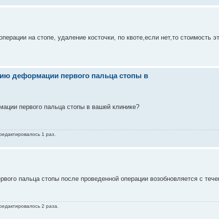
ерации на стопе, удаление косточки, по квоте,если нет,то стоимость э
нию деформации первого пальца стопы в
мации первого пальца стопы в вашей клинике?
 редактировалось 1 раз.
рвого пальца стопы после проведенной операции возобновляется с теч
 редактировалось 2 раза.