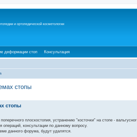
ртопедии и ортопедической косметологии
ew tab)
(Opens a new tab)
(Opens a new tab)
ие деформации стоп
Консультация
п
емах стопы
ах стопы
поперечного плоскостопия, устранению "косточки" на стопе - вальгусног
ия операций, консультации по данному вопросу.
еме данного форума, будут удалятся.