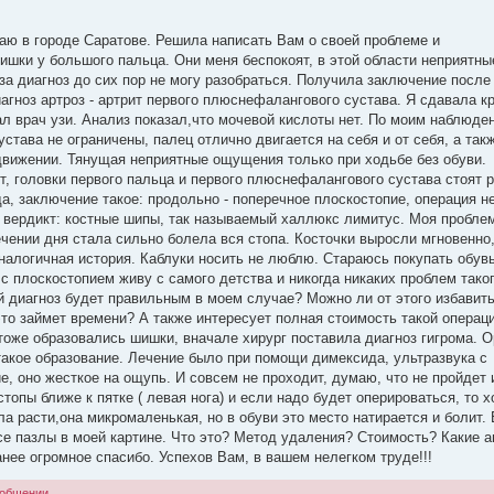
ваю в городе Саратове. Решила написать Вам о своей проблеме и
шишки у большого пальца. Они меня беспокоят, в этой области неприятн
а диагноз до сих пор не могу разобраться. Получила заключение после 
иагноз артроз - артрит первого плюснефалангового сустава. Я сдавала к
ал врач узи. Анализ показал,что мочевой кислоты нет. По моим наблюде
устава не ограничены, палец отлично двигается на себя и от себя, а так
движении. Тянущая неприятные ощущения только при ходьбе без обуви.
т, головки первого пальца и первого плюснефалангового сустава стоят 
а, заключение такое: продольно - поперечное плоскостопие, операция не
о вердикт: костные шипы, так называемый халлюкс лимитус. Моя пробле
ечении дня стала сильно болела вся стопа. Косточки выросли мгновенно,
аналогичная история. Каблуки носить не люблю. Стараюсь покупать обувь
с плоскостопием живу с самого детства и никогда никаких проблем тако
ой диагноз будет правильным в моем случае? Можно ли от этого избавит
то займет времени? А также интересует полная стоимость такой операци
тоже образовались шишки, вначале хирург поставила диагноз гигрома. 
 такое образование. Лечение было при помощи димексида, ультразвука с
, оно жесткое на ощупь. И совсем не проходит, думаю, что не пройдет 
топы ближе к пятке ( левая нога) и если надо будет оперироваться, то 
ла расти,она микромаленькая, но в обуви это место натирается и болит.
се пазлы в моей картине. Что это? Метод удаления? Стоимость? Какие 
нее огромное спасибо. Успехов Вам, в вашем нелегком труде!!!
ообщении.