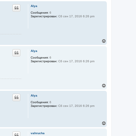
е
ч
р
а
Alya
н
л
у
Сообщения:
6
у
Зарегистрирован:
Сб сен 17, 2016 6:26 pm
т
ь
с
я
к
н
В
а
е
ч
р
а
Alya
н
л
у
Сообщения:
6
у
Зарегистрирован:
Сб сен 17, 2016 6:26 pm
т
ь
с
я
к
н
В
а
е
ч
р
а
Alya
н
л
у
Сообщения:
6
у
Зарегистрирован:
Сб сен 17, 2016 6:26 pm
т
ь
с
я
В
к
е
н
р
а
vahrucha
н