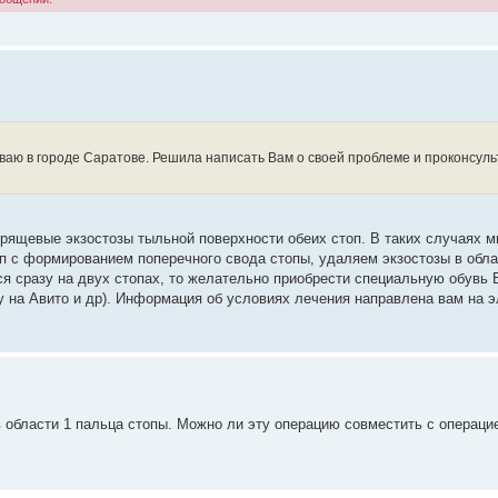
иваю в городе Саратове. Решила написать Вам о своей проблеме и проконсул
хрящевые экзостозы тыльной поверхности обеих стоп. В таких случаях 
 с формированием поперечного свода стопы, удаляем экзостозы в обла
ся сразу на двух стопах, то желательно приобрести специальную обувь 
/у на Авито и др). Информация об условиях лечения направлена вам на 
в области 1 пальца стопы. Можно ли эту операцию совместить с операци