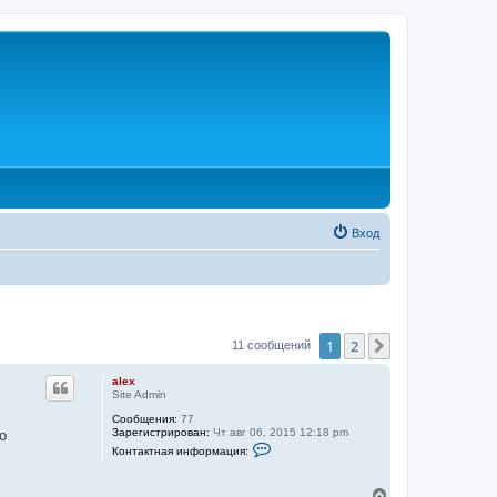
Вход
1
2
След.
11 сообщений
alex
Site Admin
Сообщения:
77
Зарегистрирован:
Чт авг 06, 2015 12:18 pm
о
К
Контактная информация:
о
н
т
В