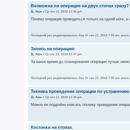
Возможна ли операция на двух стопах сразу?
С
Alya
»
Ср сен 21, 2016 12:34 pm
о
о
Почему операция проводиться только на одной ноге, а 
б
щ
е
н
Последний раз редактировалось
Alya
Чт сен 22, 2016 7:03 am, всего
и
е
Запись на операцию
С
Alya
»
Ср сен 21, 2016 12:37 pm
о
о
За какое время до планирования операции лучше запис
б
щ
е
н
Последний раз редактировалось
Alya
Чт сен 22, 2016 7:00 am, всего
и
е
Техника проведения операции по устранению
С
Alya
»
Ср сен 21, 2016 12:39 pm
о
о
Можно ли подробно описать технику проведения опера
б
щ
е
н
и
е
Косточки на стопах.