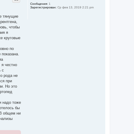
ч
у
Сообщения:
1
а
Зарегистрирован:
Ср фев 13, 2019 2:21 pm
т
л
ь
у
ые тянущие
с
я
рентгена,
к
ровь, чтобы
н
ния я
а
ч
же круговые
а
л
ровно по
у
 показана.
ма
 я честно
 с
го рода не
ься при
и. Но это
Ортопед
и надо тоже
хотелось бы
 В общем ни
анализы