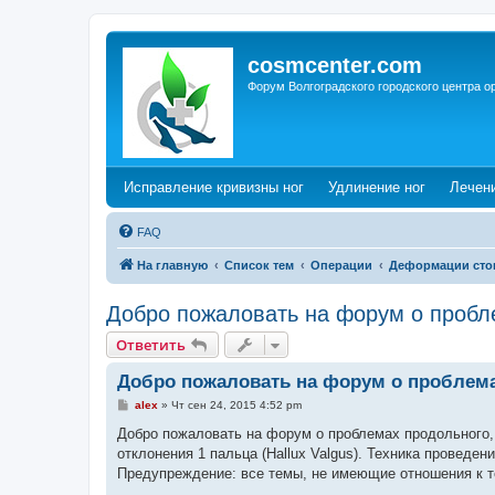
cosmcenter.com
Форум Волгоградского городского центра о
(Opens a new tab)
(Opens a n
Исправление кривизны ног
Удлинение ног
Лечен
FAQ
На главную
Список тем
Операции
Деформации сто
Добро пожаловать на форум о пробл
Ответить
Добро пожаловать на форум о проблем
С
alex
»
Чт сен 24, 2015 4:52 pm
о
о
Добро пожаловать на форум о проблемах продольного, 
б
отклонения 1 пальца (Hallux Valgus). Техника проведен
щ
е
Предупреждение: все темы, не имеющие отношения к т
н