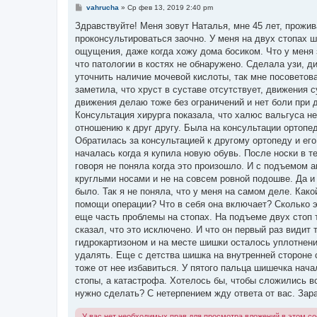
С
vahrucha
»
Ср фев 13, 2019 2:40 pm
о
о
Здравствуйте! Меня зовут Наталья, мне 45 лет, прожи
б
проконсультироваться заочно. У меня на двух стопах 
щ
е
ощущения, даже когда хожу дома босиком. Что у меня з
н
что патологии в костях не обнаружено. Сделала узи, д
и
е
уточнить наличие мочевой кислоты, так мне посоветов
заметила, что хруст в суставе отсутствует, движения с
движения делаю тоже без ограничений и нет боли при 
Консультация хирурга показала, что халюс вальгуса не
отношению к друг другу. Была на консультации ортопед
Обратилась за консультацией к другому ортопеду и ег
началась когда я купила новую обувь. После носки в т
говоря не поняла когда это произошло. И с подъемом 
круглыми носами и не на совсем ровной подошве. Да и 
было. Так я не поняла, что у меня на самом деле. Как
помощи операции? Что в себя она включает? Сколько э
еще часть проблемы на стопах. На подъеме двух стоп 
сказал, что это исключено. И что он первый раз видит
гидрокартизоном и на месте шишки осталось уплотнение
удалять. Еще с детства шишка на внутренней стороне с
тоже от нее избавиться. У пятого пальца шишечка нача
стопы, а катастрофа. Хотелось бы, чтобы сложились в
нужно сделать? С нетерпением жду ответа от вас. Зара
У вас нет необходимых прав для просмотра вложений в этом с