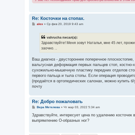
Re: Косточки на стопах.
С
alex
»
Ср фев 20, 2019 9:43 am
о
о
б
vahrucha писал(а):
щ
е
Здравствуйте! Меня зовут Наталья, мне 45 лет, прож
н
заочно. ..
и
е
Ваш диагноз - двустороннее поперечное плоскостопие,
вальгусная деформация первых пальцев стоп, костно-
сухожильно-мышечную пластику передних отделов стоп
первого пальца и тыла стопы. Если операция проводит
(продаётся в ортопедических салонах, можно купить б
почту
Re: Добро пожаловать
С
Вера Метелева
»
Чт мар 03, 2022 5:34 am
о
о
Здравствуйте, интересует цена по удалению косточек 
б
выпрямлению О-образных ног?
щ
е
н
и