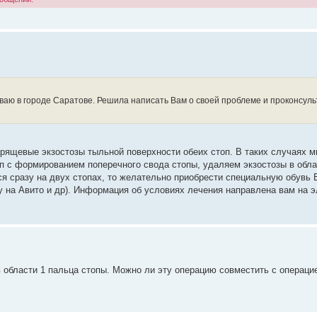
иваю в городе Саратове. Решила написать Вам о своей проблеме и проконсул
хрящевые экзостозы тыльной поверхности обеих стоп. В таких случаях 
 с формированием поперечного свода стопы, удаляем экзостозы в обла
ся сразу на двух стопах, то желательно приобрести специальную обувь 
/у на Авито и др). Информация об условиях лечения направлена вам на 
в области 1 пальца стопы. Можно ли эту операцию совместить с операци