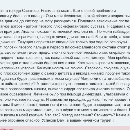
ваю в городе Саратове. Решила написать Вам о своей проблеме и
шишки у большого пальца. Они меня беспокоят, в этой области неприятн
а диагноз до сих пор не могу разобраться. Получила заключение после 
иагноз артроз - артрит первого плюснефалангового сустава. Я сдавала к
ал врач узи. Анализ показал,что мочевой кислоты нет. По моим наблюде
устава не ограничены, палец отлично двигается на себя и от себя, а так
движении. Тянущая неприятные ощущения только при ходьбе без обуви.
т, головки первого пальца и первого плюснефалангового сустава стоят 
а, заключение такое: продольно - поперечное плоскостопие, операция не
о вердикт: костные шипы, так называемый халлюкс лимитус. Моя пробле
ечении дня стала сильно болела вся стопа. Косточки выросли мгновенно,
аналогичная история. Каблуки носить не люблю. Стараюсь покупать обувь
с плоскостопием живу с самого детства и никогда никаких проблем тако
ой диагноз будет правильным в моем случае? Можно ли от этого избавит
то займет времени? А также интересует полная стоимость такой операци
тоже образовались шишки, вначале хирург поставила диагноз гигрома. 
 такое образование. Лечение было при помощи димексида, ультразвука с
, оно жесткое на ощупь. И совсем не проходит, думаю, что не пройдет 
топы ближе к пятке ( левая нога) и если надо будет оперироваться, то 
ла расти,она микромаленькая, но в обуви это место натирается и болит.
се пазлы в моей картине. Что это? Метод удаления? Стоимость? Какие 
нее огромное спасибо. Успехов Вам, в вашем нелегком труде!!!
ообщении.