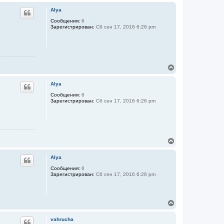
е
ч
р
а
Alya
н
л
у
Сообщения:
6
у
Зарегистрирован:
Сб сен 17, 2016 6:26 pm
т
ь
с
я
к
н
В
а
е
ч
р
а
Alya
н
л
у
Сообщения:
6
у
Зарегистрирован:
Сб сен 17, 2016 6:26 pm
т
ь
с
я
к
н
В
а
е
ч
р
а
Alya
н
л
у
Сообщения:
6
у
Зарегистрирован:
Сб сен 17, 2016 6:26 pm
т
ь
с
я
В
к
е
н
р
а
vahrucha
н