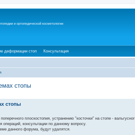
ртопедии и ортопедической косметологии
ew tab)
(Opens a new tab)
(Opens a new tab)
ие деформации стоп
Консультация
п
емах стопы
ах стопы
поперечного плоскостопия, устранению "косточки" на стопе - вальгусног
ия операций, консультации по данному вопросу.
еме данного форума, будут удалятся.