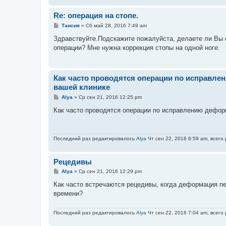
и
е
Re: операция на стопе.
С
Таисия
»
Сб май 28, 2016 7:49 am
о
о
Здравствуйте.Подскажите пожалуйста, делаете ли Вы оп
б
операции? Мне нужна коррекция стопы на одной ноге.
щ
е
н
и
е
Как часто проводятся операции по исправле
вашей клинике
С
Alya
»
Ср сен 21, 2016 12:25 pm
о
о
Как часто проводятся операции по исправлению дефор
б
щ
е
н
Последний раз редактировалось
Alya
Чт сен 22, 2016 6:59 am, всего
и
е
Рецедивы
С
Alya
»
Ср сен 21, 2016 12:29 pm
о
о
Как часто встречаются рецедивы, когда деформация пе
б
времени?
щ
е
н
Последний раз редактировалось
Alya
Чт сен 22, 2016 7:04 am, всего
и
е