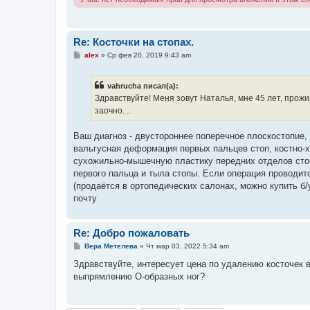
Re: Косточки на стопах.
С
alex
»
Ср фев 20, 2019 9:43 am
о
о
б
vahrucha писал(а):
щ
е
Здравствуйте! Меня зовут Наталья, мне 45 лет, прож
н
заочно. ..
и
е
Ваш диагноз - двустороннее поперечное плоскостопие,
вальгусная деформация первых пальцев стоп, костно-
сухожильно-мышечную пластику передних отделов стоп
первого пальца и тыла стопы. Если операция проводит
(продаётся в ортопедических салонах, можно купить б
почту
Re: Добро пожаловать
С
Вера Метелева
»
Чт мар 03, 2022 5:34 am
о
о
Здравствуйте, интересует цена по удалению косточек 
б
выпрямлению О-образных ног?
щ
е
н
и