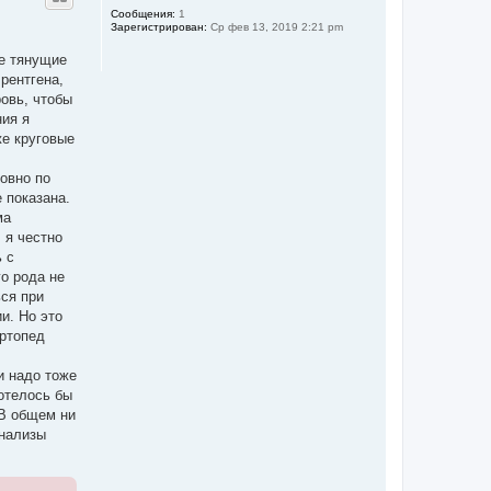
ч
у
Сообщения:
1
а
Зарегистрирован:
Ср фев 13, 2019 2:21 pm
т
л
ь
у
ые тянущие
с
я
рентгена,
к
ровь, чтобы
н
ния я
а
ч
же круговые
а
л
ровно по
у
 показана.
ма
 я честно
 с
го рода не
ься при
и. Но это
Ортопед
и надо тоже
хотелось бы
 В общем ни
анализы