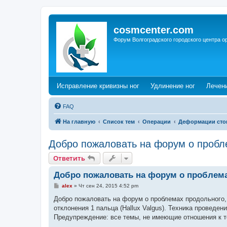
cosmcenter.com
Форум Волгоградского городского центра о
(Opens a new tab)
(Opens a n
Исправление кривизны ног
Удлинение ног
Лечен
FAQ
На главную
Список тем
Операции
Деформации сто
Добро пожаловать на форум о пробл
Ответить
Добро пожаловать на форум о проблем
С
alex
»
Чт сен 24, 2015 4:52 pm
о
о
Добро пожаловать на форум о проблемах продольного, 
б
отклонения 1 пальца (Hallux Valgus). Техника проведен
щ
е
Предупреждение: все темы, не имеющие отношения к т
н