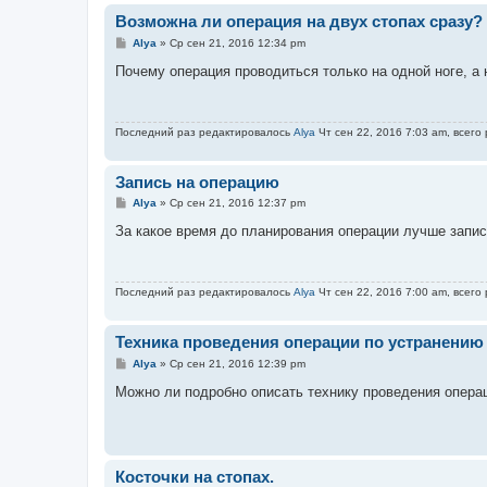
Возможна ли операция на двух стопах сразу?
С
Alya
»
Ср сен 21, 2016 12:34 pm
о
о
Почему операция проводиться только на одной ноге, а 
б
щ
е
н
Последний раз редактировалось
Alya
Чт сен 22, 2016 7:03 am, всего
и
е
Запись на операцию
С
Alya
»
Ср сен 21, 2016 12:37 pm
о
о
За какое время до планирования операции лучше запис
б
щ
е
н
Последний раз редактировалось
Alya
Чт сен 22, 2016 7:00 am, всего
и
е
Техника проведения операции по устранению
С
Alya
»
Ср сен 21, 2016 12:39 pm
о
о
Можно ли подробно описать технику проведения опера
б
щ
е
н
и
е
Косточки на стопах.