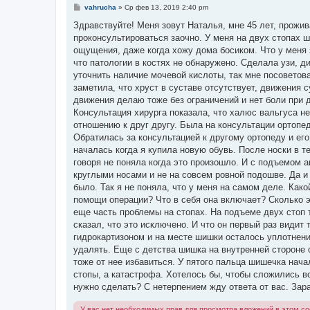
С
vahrucha
»
Ср фев 13, 2019 2:40 pm
о
о
Здравствуйте! Меня зовут Наталья, мне 45 лет, прожи
б
проконсультироваться заочно. У меня на двух стопах 
щ
е
ощущения, даже когда хожу дома босиком. Что у меня з
н
что патологии в костях не обнаружено. Сделала узи, д
и
е
уточнить наличие мочевой кислоты, так мне посоветов
заметила, что хруст в суставе отсутствует, движения с
движения делаю тоже без ограничений и нет боли при 
Консультация хирурга показала, что халюс вальгуса не
отношению к друг другу. Была на консультации ортопед
Обратилась за консультацией к другому ортопеду и ег
началась когда я купила новую обувь. После носки в т
говоря не поняла когда это произошло. И с подъемом 
круглыми носами и не на совсем ровной подошве. Да и 
было. Так я не поняла, что у меня на самом деле. Как
помощи операции? Что в себя она включает? Сколько э
еще часть проблемы на стопах. На подъеме двух стоп 
сказал, что это исключено. И что он первый раз видит
гидрокартизоном и на месте шишки осталось уплотнение
удалять. Еще с детства шишка на внутренней стороне с
тоже от нее избавиться. У пятого пальца шишечка нача
стопы, а катастрофа. Хотелось бы, чтобы сложились в
нужно сделать? С нетерпением жду ответа от вас. Зара
У вас нет необходимых прав для просмотра вложений в этом с