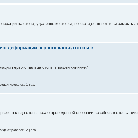
ерации на стопе, удаление косточки, по квоте,если нет,то стоимость э
нию деформации первого пальца стопы в
мации первого пальца стопы в вашей клинике?
 редактировалось 1 раз.
рвого пальца стопы после проведенной операции возобновляется с теч
 редактировалось 2 раза.