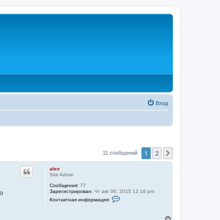
Вход
1
2
След.
11 сообщений
alex
Site Admin
Сообщения:
77
Зарегистрирован:
Чт авг 06, 2015 12:18 pm
о
К
Контактная информация:
о
н
т
В