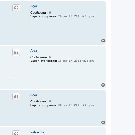
е
ч
р
а
Alya
н
л
у
Сообщения:
6
у
Зарегистрирован:
Сб сен 17, 2016 6:26 pm
т
ь
с
я
к
н
В
а
е
ч
р
а
Alya
н
л
у
Сообщения:
6
у
Зарегистрирован:
Сб сен 17, 2016 6:26 pm
т
ь
с
я
к
н
В
а
е
ч
р
а
Alya
н
л
у
Сообщения:
6
у
Зарегистрирован:
Сб сен 17, 2016 6:26 pm
т
ь
с
я
В
к
е
н
р
а
vahrucha
н