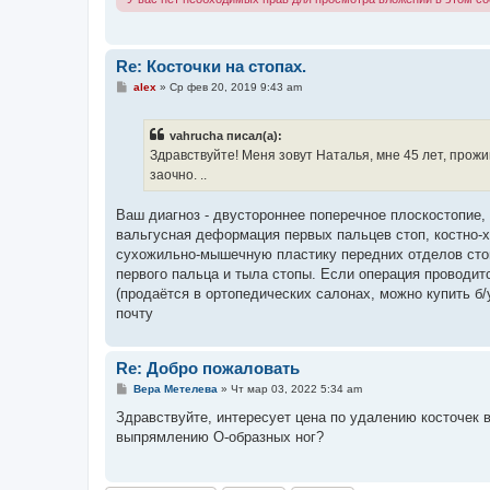
Re: Косточки на стопах.
С
alex
»
Ср фев 20, 2019 9:43 am
о
о
б
vahrucha писал(а):
щ
е
Здравствуйте! Меня зовут Наталья, мне 45 лет, прож
н
заочно. ..
и
е
Ваш диагноз - двустороннее поперечное плоскостопие,
вальгусная деформация первых пальцев стоп, костно-
сухожильно-мышечную пластику передних отделов стоп
первого пальца и тыла стопы. Если операция проводит
(продаётся в ортопедических салонах, можно купить б
почту
Re: Добро пожаловать
С
Вера Метелева
»
Чт мар 03, 2022 5:34 am
о
о
Здравствуйте, интересует цена по удалению косточек 
б
выпрямлению О-образных ног?
щ
е
н
и