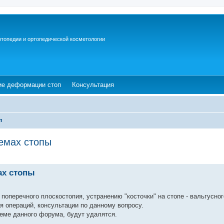
ртопедии и ортопедической косметологии
ew tab)
(Opens a new tab)
(Opens a new tab)
ие деформации стоп
Консультация
п
емах стопы
ах стопы
поперечного плоскостопия, устранению "косточки" на стопе - вальгусног
ия операций, консультации по данному вопросу.
еме данного форума, будут удалятся.