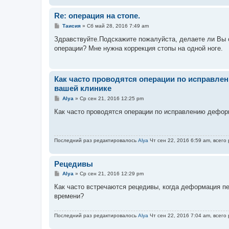
и
е
Re: операция на стопе.
С
Таисия
»
Сб май 28, 2016 7:49 am
о
о
Здравствуйте.Подскажите пожалуйста, делаете ли Вы оп
б
операции? Мне нужна коррекция стопы на одной ноге.
щ
е
н
и
е
Как часто проводятся операции по исправле
вашей клинике
С
Alya
»
Ср сен 21, 2016 12:25 pm
о
о
Как часто проводятся операции по исправлению дефор
б
щ
е
н
Последний раз редактировалось
Alya
Чт сен 22, 2016 6:59 am, всего
и
е
Рецедивы
С
Alya
»
Ср сен 21, 2016 12:29 pm
о
о
Как часто встречаются рецедивы, когда деформация пе
б
времени?
щ
е
н
Последний раз редактировалось
Alya
Чт сен 22, 2016 7:04 am, всего
и
е