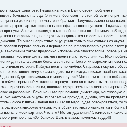
ваю в городе Саратове. Решила написать Вам о своей проблеме и
шишки у большого пальца. Они меня беспокоят, в этой области неприятн
а диагноз до сих пор не могу разобраться. Получила заключение после 
иагноз артроз - артрит первого плюснефалангового сустава. Я сдавала к
ал врач узи. Анализ показал,что мочевой кислоты нет. По моим наблюде
устава не ограничены, палец отлично двигается на себя и от себя, а так
движении. Тянущая неприятные ощущения только при ходьбе без обуви.
т, головки первого пальца и первого плюснефалангового сустава стоят 
а, заключение такое: продольно - поперечное плоскостопие, операция не
о вердикт: костные шипы, так называемый халлюкс лимитус. Моя пробле
ечении дня стала сильно болела вся стопа. Косточки выросли мгновенно,
аналогичная история. Каблуки носить не люблю. Стараюсь покупать обувь
с плоскостопием живу с самого детства и никогда никаких проблем тако
ой диагноз будет правильным в моем случае? Можно ли от этого избавит
то займет времени? А также интересует полная стоимость такой операци
тоже образовались шишки, вначале хирург поставила диагноз гигрома. 
 такое образование. Лечение было при помощи димексида, ультразвука с
, оно жесткое на ощупь. И совсем не проходит, думаю, что не пройдет 
топы ближе к пятке ( левая нога) и если надо будет оперироваться, то 
ла расти,она микромаленькая, но в обуви это место натирается и болит.
се пазлы в моей картине. Что это? Метод удаления? Стоимость? Какие 
нее огромное спасибо. Успехов Вам, в вашем нелегком труде!!!
ообщении.