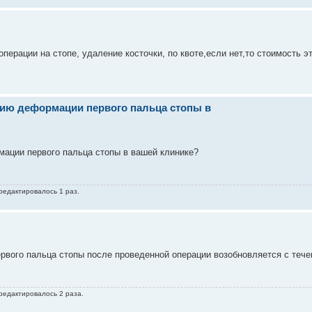
ерации на стопе, удаление косточки, по квоте,если нет,то стоимость э
нию деформации первого пальца стопы в
мации первого пальца стопы в вашей клинике?
 редактировалось 1 раз.
рвого пальца стопы после проведенной операции возобновляется с теч
 редактировалось 2 раза.