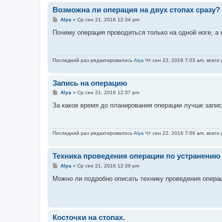
Возможна ли операция на двух стопах сразу?
С
Alya
»
Ср сен 21, 2016 12:34 pm
о
о
Почему операция проводиться только на одной ноге, а 
б
щ
е
н
Последний раз редактировалось
Alya
Чт сен 22, 2016 7:03 am, всего
и
е
Запись на операцию
С
Alya
»
Ср сен 21, 2016 12:37 pm
о
о
За какое время до планирования операции лучше запис
б
щ
е
н
Последний раз редактировалось
Alya
Чт сен 22, 2016 7:00 am, всего
и
е
Техника проведения операции по устранению
С
Alya
»
Ср сен 21, 2016 12:39 pm
о
о
Можно ли подробно описать технику проведения опера
б
щ
е
н
и
е
Косточки на стопах.