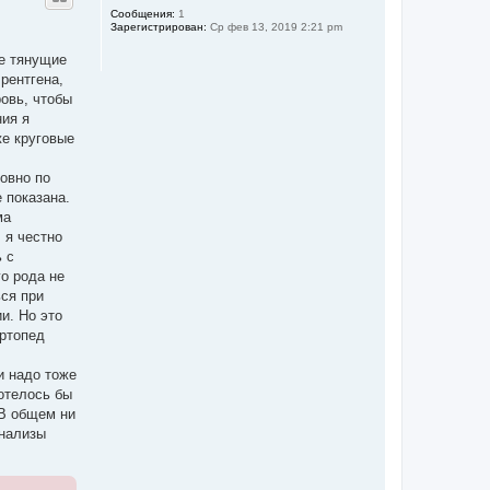
ч
у
Сообщения:
1
а
Зарегистрирован:
Ср фев 13, 2019 2:21 pm
т
л
ь
у
ые тянущие
с
я
рентгена,
к
ровь, чтобы
н
ния я
а
ч
же круговые
а
л
ровно по
у
 показана.
ма
 я честно
 с
го рода не
ься при
и. Но это
Ортопед
и надо тоже
хотелось бы
 В общем ни
анализы