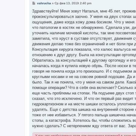
С
vahrucha
»
Ср фев 13, 2019 2:40 pm
о
о
Здравствуйте! Меня зовут Наталья, мне 45 лет, прожи
б
проконсультироваться заочно. У меня на двух стопах 
щ
е
ощущения, даже когда хожу дома босиком. Что у меня з
н
что патологии в костях не обнаружено. Сделала узи, д
и
е
уточнить наличие мочевой кислоты, так мне посоветов
заметила, что хруст в суставе отсутствует, движения с
движения делаю тоже без ограничений и нет боли при 
Консультация хирурга показала, что халюс вальгуса не
отношению к друг другу. Была на консультации ортопед
Обратилась за консультацией к другому ортопеду и ег
началась когда я купила новую обувь. После носки в т
говоря не поняла когда это произошло. И с подъемом 
круглыми носами и не на совсем ровной подошве. Да и 
было. Так я не поняла, что у меня на самом деле. Как
помощи операции? Что в себя она включает? Сколько э
еще часть проблемы на стопах. На подъеме двух стоп 
сказал, что это исключено. И что он первый раз видит
гидрокартизоном и на месте шишки осталось уплотнение
удалять. Еще с детства шишка на внутренней стороне с
тоже от нее избавиться. У пятого пальца шишечка нача
стопы, а катастрофа. Хотелось бы, чтобы сложились в
нужно сделать? С нетерпением жду ответа от вас. Зара
У вас нет необходимых прав для просмотра вложений в этом с