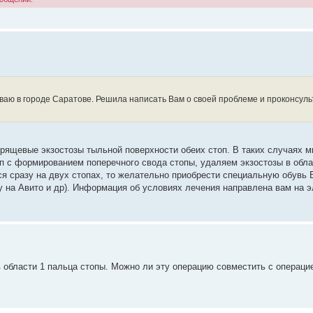
иваю в городе Саратове. Решила написать Вам о своей проблеме и проконсул
хрящевые экзостозы тыльной поверхности обеих стоп. В таких случаях 
 с формированием поперечного свода стопы, удаляем экзостозы в обла
ся сразу на двух стопах, то желательно приобрести специальную обувь 
/у на Авито и др). Информация об условиях лечения направлена вам на 
в области 1 пальца стопы. Можно ли эту операцию совместить с операци