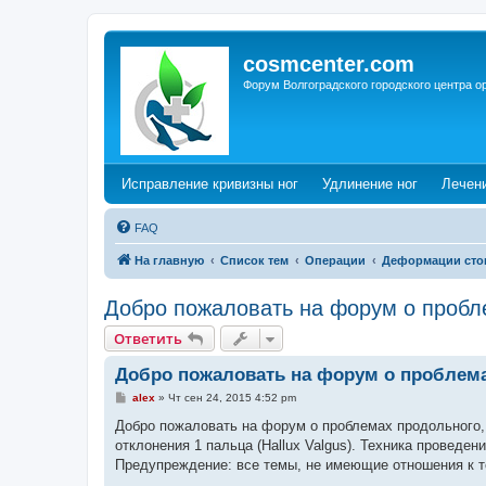
cosmcenter.com
Форум Волгоградского городского центра о
(Opens a new tab)
(Opens a n
Исправление кривизны ног
Удлинение ног
Лечен
FAQ
На главную
Список тем
Операции
Деформации сто
Добро пожаловать на форум о пробл
Ответить
Добро пожаловать на форум о проблем
С
alex
»
Чт сен 24, 2015 4:52 pm
о
о
Добро пожаловать на форум о проблемах продольного, 
б
отклонения 1 пальца (Hallux Valgus). Техника проведен
щ
е
Предупреждение: все темы, не имеющие отношения к т
н