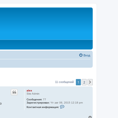
Вход
1
2
След.
11 сообщений
alex
Site Admin
Сообщения:
77
Зарегистрирован:
Чт авг 06, 2015 12:18 pm
о
К
Контактная информация:
о
н
т
В