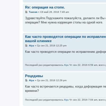
и
е
Re: операция на стопе.
С
Таисия
»
Сб май 28, 2016 7:49 am
о
о
Здравствуйте.Подскажите пожалуйста, делаете ли Вы оп
б
операции? Мне нужна коррекция стопы на одной ноге.
щ
е
н
и
е
Как часто проводятся операции по исправле
вашей клинике
С
Alya
»
Ср сен 21, 2016 12:25 pm
о
о
Как часто проводятся операции по исправлению дефор
б
щ
е
н
Последний раз редактировалось
Alya
Чт сен 22, 2016 6:59 am, всего
и
е
Рецедивы
С
Alya
»
Ср сен 21, 2016 12:29 pm
о
о
Как часто встречаются рецедивы, когда деформация пе
б
времени?
щ
е
н
Последний раз редактировалось
Alya
Чт сен 22, 2016 7:04 am, всего
и
е