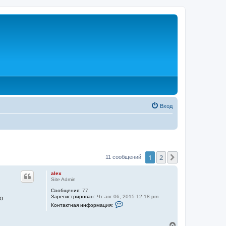
Вход
1
2
След.
11 сообщений
alex
Site Admin
Сообщения:
77
Зарегистрирован:
Чт авг 06, 2015 12:18 pm
о
К
Контактная информация:
о
н
т
В