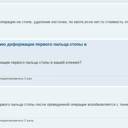
ерации на стопе, удаление косточки, по квоте,если нет,то стоимость э
нию деформации первого пальца стопы в
мации первого пальца стопы в вашей клинике?
 редактировалось 1 раз.
рвого пальца стопы после проведенной операции возобновляется с теч
 редактировалось 2 раза.