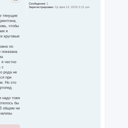
ч
у
Сообщения:
1
а
Зарегистрирован:
Ср фев 13, 2019 2:21 pm
т
л
ь
у
ые тянущие
с
я
рентгена,
к
ровь, чтобы
н
ния я
а
ч
же круговые
а
л
ровно по
у
 показана.
ма
 я честно
 с
го рода не
ься при
и. Но это
Ортопед
и надо тоже
хотелось бы
 В общем ни
анализы