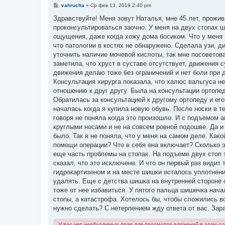
С
vahrucha
»
Ср фев 13, 2019 2:40 pm
о
о
Здравствуйте! Меня зовут Наталья, мне 45 лет, прожи
б
проконсультироваться заочно. У меня на двух стопах 
щ
е
ощущения, даже когда хожу дома босиком. Что у меня з
н
что патологии в костях не обнаружено. Сделала узи, д
и
е
уточнить наличие мочевой кислоты, так мне посоветов
заметила, что хруст в суставе отсутствует, движения с
движения делаю тоже без ограничений и нет боли при 
Консультация хирурга показала, что халюс вальгуса не
отношению к друг другу. Была на консультации ортопед
Обратилась за консультацией к другому ортопеду и ег
началась когда я купила новую обувь. После носки в т
говоря не поняла когда это произошло. И с подъемом 
круглыми носами и не на совсем ровной подошве. Да и 
было. Так я не поняла, что у меня на самом деле. Как
помощи операции? Что в себя она включает? Сколько э
еще часть проблемы на стопах. На подъеме двух стоп 
сказал, что это исключено. И что он первый раз видит
гидрокартизоном и на месте шишки осталось уплотнение
удалять. Еще с детства шишка на внутренней стороне с
тоже от нее избавиться. У пятого пальца шишечка нача
стопы, а катастрофа. Хотелось бы, чтобы сложились в
нужно сделать? С нетерпением жду ответа от вас. Зара
У вас нет необходимых прав для просмотра вложений в этом с