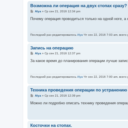
Возможна ли операция на двух стопах сразу?
С
Alya
»
Ср сен 21, 2016 12:34 pm
о
о
Почему операция проводиться только на одной ноге, а 
б
щ
е
н
Последний раз редактировалось
Alya
Чт сен 22, 2016 7:03 am, всего
и
е
Запись на операцию
С
Alya
»
Ср сен 21, 2016 12:37 pm
о
о
За какое время до планирования операции лучше запис
б
щ
е
н
Последний раз редактировалось
Alya
Чт сен 22, 2016 7:00 am, всего
и
е
Техника проведения операции по устранению
С
Alya
»
Ср сен 21, 2016 12:39 pm
о
о
Можно ли подробно описать технику проведения опера
б
щ
е
н
и
е
Косточки на стопах.