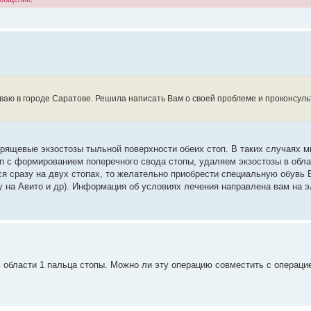
иваю в городе Саратове. Решила написать Вам о своей проблеме и проконсул
хрящевые экзостозы тыльной поверхности обеих стоп. В таких случаях 
 с формированием поперечного свода стопы, удаляем экзостозы в обла
ся сразу на двух стопах, то желательно приобрести специальную обувь 
/у на Авито и др). Информация об условиях лечения направлена вам на 
в области 1 пальца стопы. Можно ли эту операцию совместить с операци