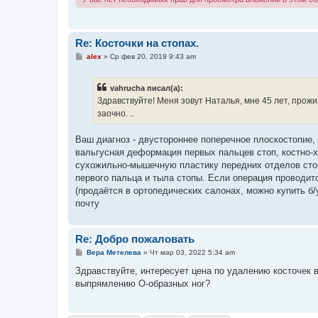
Re: Косточки на стопах.
С
alex
»
Ср фев 20, 2019 9:43 am
о
о
б
vahrucha писал(а):
щ
е
Здравствуйте! Меня зовут Наталья, мне 45 лет, прож
н
заочно. ..
и
е
Ваш диагноз - двустороннее поперечное плоскостопие,
вальгусная деформация первых пальцев стоп, костно-
сухожильно-мышечную пластику передних отделов стоп
первого пальца и тыла стопы. Если операция проводит
(продаётся в ортопедических салонах, можно купить б
почту
Re: Добро пожаловать
С
Вера Метелева
»
Чт мар 03, 2022 5:34 am
о
о
Здравствуйте, интересует цена по удалению косточек 
б
выпрямлению О-образных ног?
щ
е
н
и