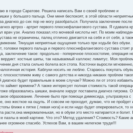
ваю в городе Саратове. Решила написать Вам о своей проблеме и
шишки у большого пальца. Они меня беспокоят, в этой области неприятн
а диагноз до сих пор не могу разобраться. Получила заключение после 
иагноз артроз - артрит первого плюснефалангового сустава. Я сдавала к
ал врач узи. Анализ показал,что мочевой кислоты нет. По моим наблюде
устава не ограничены, палец отлично двигается на себя и от себя, а так
движении. Тянущая неприятные ощущения только при ходьбе без обуви.
т, головки первого пальца и первого плюснефалангового сустава стоят 
а, заключение такое: продольно - поперечное плоскостопие, операция не
о вердикт: костные шипы, так называемый халлюкс лимитус. Моя пробле
ечении дня стала сильно болела вся стопа. Косточки выросли мгновенно,
аналогичная история. Каблуки носить не люблю. Стараюсь покупать обувь
с плоскостопием живу с самого детства и никогда никаких проблем тако
ой диагноз будет правильным в моем случае? Можно ли от этого избавит
то займет времени? А также интересует полная стоимость такой операци
тоже образовались шишки, вначале хирург поставила диагноз гигрома. 
 такое образование. Лечение было при помощи димексида, ультразвука с
, оно жесткое на ощупь. И совсем не проходит, думаю, что не пройдет 
топы ближе к пятке ( левая нога) и если надо будет оперироваться, то 
ла расти,она микромаленькая, но в обуви это место натирается и болит.
се пазлы в моей картине. Что это? Метод удаления? Стоимость? Какие 
нее огромное спасибо. Успехов Вам, в вашем нелегком труде!!!
ообщении.