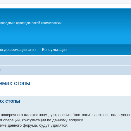
ртопедии и ортопедической косметологии
ew tab)
(Opens a new tab)
(Opens a new tab)
ие деформации стоп
Консультация
п
емах стопы
ах стопы
поперечного плоскостопия, устранению "косточки" на стопе - вальгусног
ия операций, консультации по данному вопросу.
еме данного форума, будут удалятся.