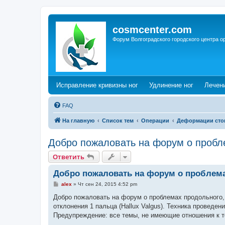
cosmcenter.com
Форум Волгоградского городского центра о
(Opens a new tab)
(Opens a n
Исправление кривизны ног
Удлинение ног
Лечен
FAQ
На главную
Список тем
Операции
Деформации сто
Добро пожаловать на форум о пробл
Ответить
Добро пожаловать на форум о проблем
С
alex
»
Чт сен 24, 2015 4:52 pm
о
о
Добро пожаловать на форум о проблемах продольного, 
б
отклонения 1 пальца (Hallux Valgus). Техника проведен
щ
е
Предупреждение: все темы, не имеющие отношения к т
н