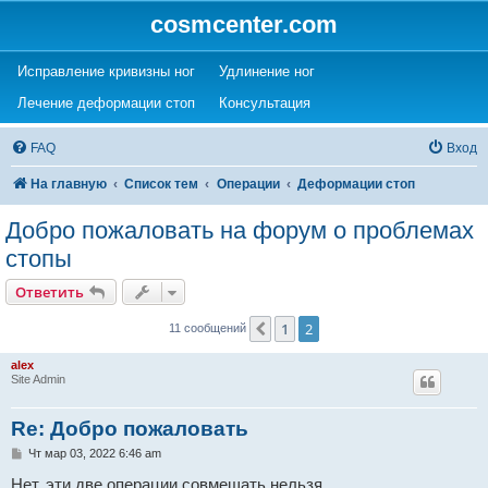
cosmcenter.com
(Opens a new tab)
(Opens a new tab)
Исправление кривизны ног
Удлинение ног
(Opens a new tab)
(Opens a new tab)
Лечение деформации стоп
Консультация
FAQ
Вход
На главную
Список тем
Операции
Деформации стоп
Добро пожаловать на форум о проблемах
стопы
Ответить
1
2
Пред.
11 сообщений
alex
Site Admin
Re: Добро пожаловать
С
Чт мар 03, 2022 6:46 am
о
о
Нет, эти две операции совмещать нельзя