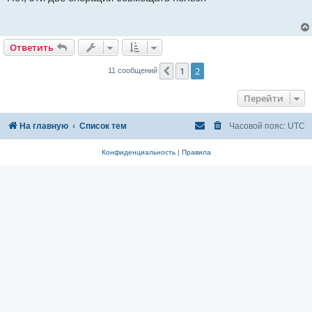
б
щ
е
н
и
Ответить
е
1
2
Пред.
11 сообщений
Перейти
На главную
Список тем
Часовой пояс:
UTC
Конфиденциальность
|
Правила