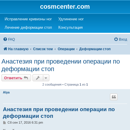
cosmcenter.com
(Opens a new tab)
(Opens a new tab)
Исправление кривизны ног
Удлинение ног
(Opens a new tab)
(Opens a new tab)
Лечение деформации стоп
Консультация
FAQ
Вход
На главную
Список тем
Операции
Деформации стоп
Анастезия при проведении операции по
деформации стоп
Ответить
2 сообщения • Страница
1
из
1
Alya
Анастезия при проведении операции по
деформации стоп
С
Сб сен 17, 2016 6:31 pm
о
о