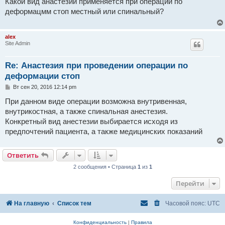
Какой вид анастезии применяется при операции по
б
деформацмм стоп местный или спинальный?
щ
е
н
и
alex
е
Site Admin
Re: Анастезия при проведении операции по
деформации стоп
С
Вт сен 20, 2016 12:14 pm
о
о
При данном виде операции возможна внутривенная,
б
внутрикостная, а также спинальная анестезия.
щ
е
Конкретный вид анестезии выбирается исходя из
н
предпочтений пациента, а также медицинских показаний
и
е
Ответить
2 сообщения • Страница
1
из
1
Перейти
На главную
Список тем
Часовой пояс:
UTC
Конфиденциальность
|
Правила