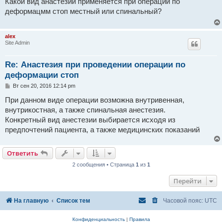
Какой вид анастезии применяется при операции по
б
деформацмм стоп местный или спинальный?
щ
е
н
и
alex
е
Site Admin
Re: Анастезия при проведении операции по
деформации стоп
С
Вт сен 20, 2016 12:14 pm
о
о
При данном виде операции возможна внутривенная,
б
внутрикостная, а также спинальная анестезия.
щ
е
Конкретный вид анестезии выбирается исходя из
н
предпочтений пациента, а также медицинских показаний
и
е
Ответить
2 сообщения • Страница
1
из
1
Перейти
На главную
Список тем
Часовой пояс:
UTC
Конфиденциальность
|
Правила