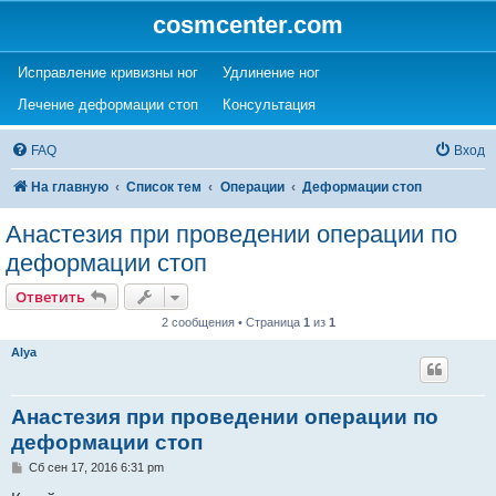
cosmcenter.com
(Opens a new tab)
(Opens a new tab)
Исправление кривизны ног
Удлинение ног
(Opens a new tab)
(Opens a new tab)
Лечение деформации стоп
Консультация
FAQ
Вход
На главную
Список тем
Операции
Деформации стоп
Анастезия при проведении операции по
деформации стоп
Ответить
2 сообщения • Страница
1
из
1
Alya
Анастезия при проведении операции по
деформации стоп
С
Сб сен 17, 2016 6:31 pm
о
о