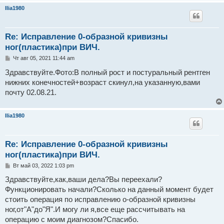
е
Ilia1980
Re: Исправление 0-образной кривизны
ног(пластика)при ВИЧ.
С
Чт авг 05, 2021 11:44 am
о
о
Здравствуйте.Фото:В полный рост и постуральный рентген
б
нижних конечностей+возраст скинул,на указанную,вами
щ
е
почту 02.08.21.
н
и
е
Ilia1980
Re: Исправление 0-образной кривизны
ног(пластика)при ВИЧ.
С
Вт май 03, 2022 1:03 pm
о
о
Здравствуйте,как,ваши дела?Вы переехали?
б
Функционировать начали?Сколько на данный момент будет
щ
е
стоить операция по исправлению о-образной кривизны
н
ног,от"А"до"Я".И могу ли я,все еще рассчитывать на
и
е
операцию с моим диагнозом?Спасибо.