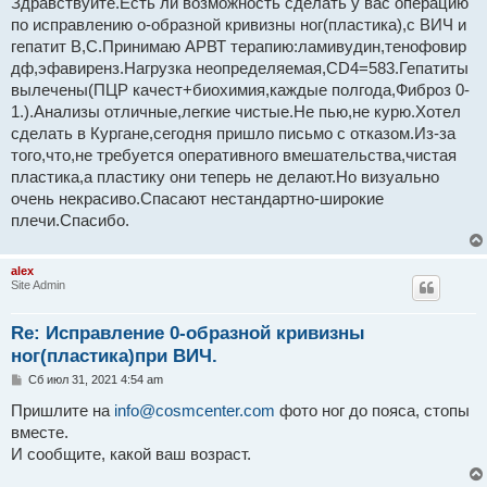
Здравствуйте.Есть ли возможность сделать у вас операцию
б
по исправлению о-образной кривизны ног(пластика),c ВИЧ и
щ
е
гепатит B,С.Принимаю АРВТ терапию:ламивудин,тенофовир
н
дф,эфавиренз.Нагрузка неопределяемая,CD4=583.Гепатиты
и
е
вылечены(ПЦР качест+биохимия,каждые полгода,Фиброз 0-
1.).Анализы отличные,легкие чистые.Не пью,не курю.Хотел
сделать в Кургане,сегодня пришло письмо с отказом.Из-за
того,что,не требуется оперативного вмешательства,чистая
пластика,а пластику они теперь не делают.Но визуально
очень некрасиво.Спасают нестандартно-широкие
плечи.Спасибо.
alex
Site Admin
Re: Исправление 0-образной кривизны
ног(пластика)при ВИЧ.
С
Сб июл 31, 2021 4:54 am
о
о
Пришлите на
info@cosmcenter.com
фото ног до пояса, стопы
б
вместе.
щ
е
И сообщите, какой ваш возраст.
н
и