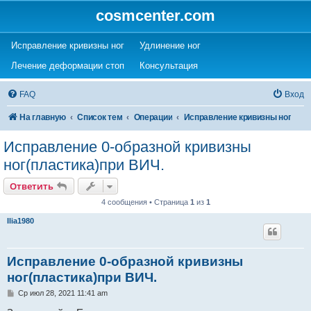
cosmcenter.com
(Opens a new tab)
(Opens a new tab)
Исправление кривизны ног
Удлинение ног
(Opens a new tab)
(Opens a new tab)
Лечение деформации стоп
Консультация
FAQ
Вход
На главную
Список тем
Операции
Исправление кривизны ног
Исправление 0-образной кривизны
ног(пластика)при ВИЧ.
Ответить
4 сообщения • Страница
1
из
1
Ilia1980
Исправление 0-образной кривизны
ног(пластика)при ВИЧ.
С
Ср июл 28, 2021 11:41 am
о
о