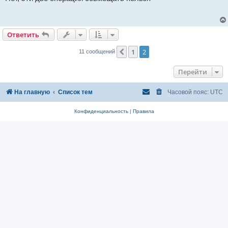
б
щ
е
н
и
Ответить
е
1
2
Пред.
11 сообщений
Перейти
На главную
Список тем
Часовой пояс:
UTC
Конфиденциальность
|
Правила