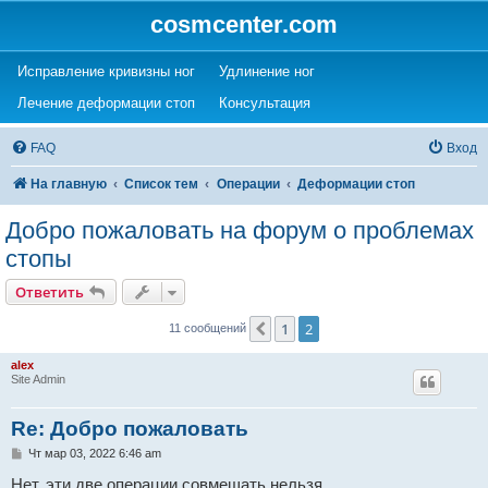
cosmcenter.com
(Opens a new tab)
(Opens a new tab)
Исправление кривизны ног
Удлинение ног
(Opens a new tab)
(Opens a new tab)
Лечение деформации стоп
Консультация
FAQ
Вход
На главную
Список тем
Операции
Деформации стоп
Добро пожаловать на форум о проблемах
стопы
Ответить
1
2
Пред.
11 сообщений
alex
Site Admin
Re: Добро пожаловать
С
Чт мар 03, 2022 6:46 am
о
о
Нет, эти две операции совмещать нельзя