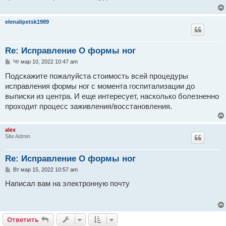
е
н
и
elenalipetsk1989
е
Re: Исправление О формы ног
С
Чт мар 10, 2022 10:47 am
о
о
Подскажите пожалуйста стоимость всей процедуры
б
исправления формы ног с момента госпитализации до
щ
е
выписки из центра. И еще интересует, насколько болезненно
н
проходит процесс заживления/восстановления.
и
е
alex
Site Admin
Re: Исправление О формы ног
С
Вт мар 15, 2022 10:57 am
о
о
Написал вам на электронную почту
б
щ
е
н
и
Ответить
е