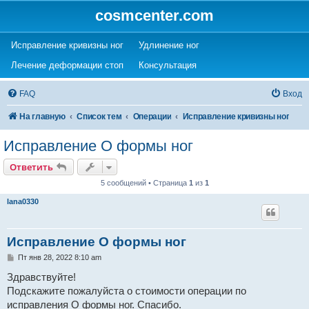
cosmcenter.com
(Opens a new tab)
(Opens a new tab)
Исправление кривизны ног
Удлинение ног
(Opens a new tab)
(Opens a new tab)
Лечение деформации стоп
Консультация
FAQ
Вход
На главную
Список тем
Операции
Исправление кривизны ног
Исправление О формы ног
Ответить
5 сообщений • Страница
1
из
1
lana0330
Исправление О формы ног
С
Пт янв 28, 2022 8:10 am
о
о
Здравствуйте!
б
Подскажите пожалуйста о стоимости операции по
щ
е
исправления О формы ног. Спасибо.