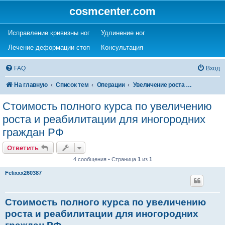
cosmcenter.com
(Opens a new tab)
(Opens a new tab)
Исправление кривизны ног
Удлинение ног
(Opens a new tab)
(Opens a new tab)
Лечение деформации стоп
Консультация
FAQ
Вход
На главную
Список тем
Операции
Увеличение роста (удлинение ног)
Стоимость полного курса по увеличению
роста и реабилитации для иногородних
граждан РФ
Ответить
4 сообщения • Страница
1
из
1
Felixxx260387
Стоимость полного курса по увеличению
роста и реабилитации для иногородних