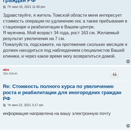
граждан РФ
С
Пт июл 16, 2021 11:40 pm
о
о
Здравствуйте, я житель Томской области меня интересует
б
стоимость операции по удлинению ног, а также пребывания в
щ
е
стационаре и реабилитации в Вашем центре.
н
Я мужчина. Мой возраст 34 года, рост 163 см. Желаемый
и
е
результат увеличения на 7 см.
Пожалуйста, подскажите, на протяжение скольких месяцев я
должен находиться под наблюдением специалистов Вашей
клиники, и через какое время могу возвратиться домой.
alex
Site Admin
Re: Стоимость полного курса по увеличению
роста и реабилитации для иногородних граждан
РФ
С
Чт июл 22, 2021 3:17 am
о
о
информация направлена на вашу электронную почту
б
щ
е
н