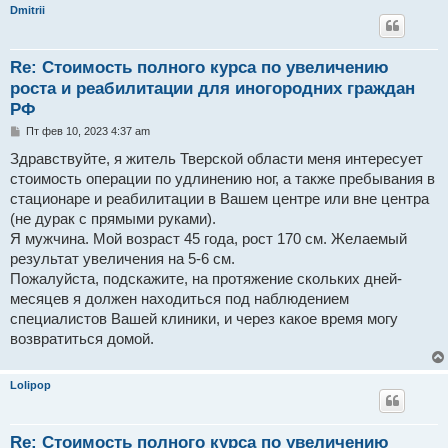
и
Dmitrii
е
Re: Стоимость полного курса по увеличению
роста и реабилитации для иногородних граждан
РФ
С
Пт фев 10, 2023 4:37 am
о
о
Здравствуйте, я житель Тверской области меня интересует
б
стоимость операции по удлинению ног, а также пребывания в
щ
е
стационаре и реабилитации в Вашем центре или вне центра
н
(не дурак с прямыми руками).
и
е
Я мужчина. Мой возраст 45 года, рост 170 см. Желаемый
результат увеличения на 5-6 см.
Пожалуйста, подскажите, на протяжение скольких дней-
месяцев я должен находиться под наблюдением
специалистов Вашей клиники, и через какое время могу
возвратиться домой.
Lolipop
Re: Стоимость полного курса по увеличению