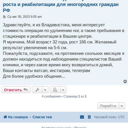
роста и реабилитации для иногородних граждан
РФ
С
Ср авг 30, 2023 9:05 am
о
о
Здравствуйте, я из Владивостока, меня интересует
б
стоимость операции по удлинению ног, а также пребывания в
щ
е
стационаре и реабилитации в Вашем центре.
н
Я мужчина. Мой возраст 32 года, рост 166 см. Желаемый
и
е
результат увеличения на 5-6 см.
Пожалуйста, подскажите, на протяжение скольких месяцев я
должен находиться под наблюдением специалистов Вашей
клиники, и через какое время могу возвратиться домой,
Ваши контакты ватсап, инстаграм, телеграм
Для более удобного общения...
Ответить
4 сообщения • Страница
1
из
1
Перейти
На главную
Список тем
Часовой пояс:
UTC
Конфиденциальность
|
Правила