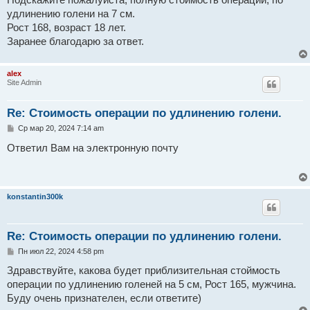
Подскажите пожалуйста, полную стоимость операции, по
щ
е
удлинению голени на 7 см.
н
Рост 168, возраст 18 лет.
и
е
Заранее благодарю за ответ.
alex
Site Admin
Re: Стоимость операции по удлинению голени.
С
Ср мар 20, 2024 7:14 am
о
о
Ответил Вам на электронную почту
б
щ
е
н
и
konstantin300k
е
Re: Стоимость операции по удлинению голени.
С
Пн июл 22, 2024 4:58 pm
о
о
Здравствуйте, какова будет приблизительная стоймость
б
операции по удлинению голеней на 5 см, Рост 165, мужчина.
щ
е
Буду очень признателен, если ответите)
н