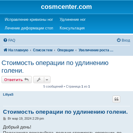
cosmcenter.com
(Opens a new tab)
(Opens a new tab)
Исправление кривизны ног
Удлинение ног
(Opens a new tab)
(Opens a new tab)
Лечение деформации стоп
Консультация
FAQ
Вход
На главную
Список тем
Операции
Увеличение роста (удлинение ног)
Стоимость операции по удлинению
голени.
Ответить
5 сообщений • Страница
1
из
1
LiliyaS
Стоимость операции по удлинению голени.
С
Вт мар 19, 2024 2:29 pm
о
о
Добрый день!
б