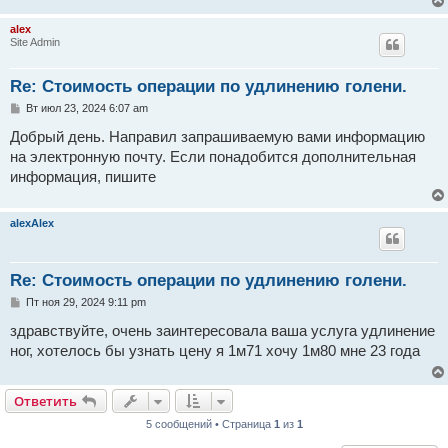
и
е
alex
Site Admin
Re: Стоимость операции по удлинению голени.
С
Вт июл 23, 2024 6:07 am
о
о
Добрый день. Направил запрашиваемую вами информацию
б
на электронную почту. Если понадобится дополнительная
щ
е
информация, пишите
н
и
е
alexAlex
Re: Стоимость операции по удлинению голени.
С
Пт ноя 29, 2024 9:11 pm
о
о
здравствуйте, очень заинтересовала ваша услуга удлинение
б
ног, хотелось бы узнать цену я 1м71 хочу 1м80 мне 23 года
щ
е
н
и
Ответить
е
5 сообщений • Страница
1
из
1