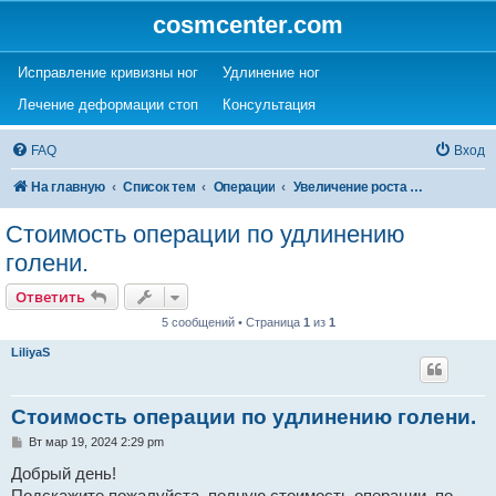
cosmcenter.com
(Opens a new tab)
(Opens a new tab)
Исправление кривизны ног
Удлинение ног
(Opens a new tab)
(Opens a new tab)
Лечение деформации стоп
Консультация
FAQ
Вход
На главную
Список тем
Операции
Увеличение роста (удлинение ног)
Стоимость операции по удлинению
голени.
Ответить
5 сообщений • Страница
1
из
1
LiliyaS
Стоимость операции по удлинению голени.
С
Вт мар 19, 2024 2:29 pm
о
о
Добрый день!
б