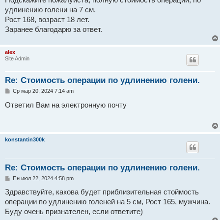
Подскажите пожалуйста, полную стоимость операции, по
щ
е
удлинению голени на 7 см.
н
Рост 168, возраст 18 лет.
и
е
Заранее благодарю за ответ.
alex
Site Admin
Re: Стоимость операции по удлинению голени.
С
Ср мар 20, 2024 7:14 am
о
о
Ответил Вам на электронную почту
б
щ
е
н
и
konstantin300k
е
Re: Стоимость операции по удлинению голени.
С
Пн июл 22, 2024 4:58 pm
о
о
Здравствуйте, какова будет приблизительная стоймость
б
операции по удлинению голеней на 5 см, Рост 165, мужчина.
щ
е
Буду очень признателен, если ответите)
н