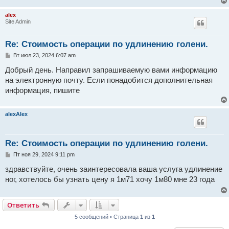
и
е
alex
Site Admin
Re: Стоимость операции по удлинению голени.
С
Вт июл 23, 2024 6:07 am
о
о
Добрый день. Направил запрашиваемую вами информацию
б
на электронную почту. Если понадобится дополнительная
щ
е
информация, пишите
н
и
е
alexAlex
Re: Стоимость операции по удлинению голени.
С
Пт ноя 29, 2024 9:11 pm
о
о
здравствуйте, очень заинтересовала ваша услуга удлинение
б
ног, хотелось бы узнать цену я 1м71 хочу 1м80 мне 23 года
щ
е
н
и
Ответить
е
5 сообщений • Страница
1
из
1