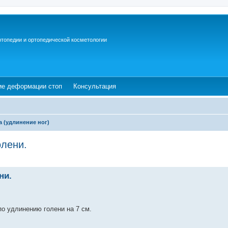
ртопедии и ортопедической косметологии
ew tab)
(Opens a new tab)
(Opens a new tab)
ие деформации стоп
Консультация
а (удлинение ног)
олени.
ни.
о удлинению голени на 7 см.