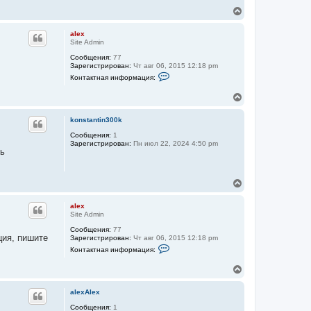
В
е
р
alex
н
Site Admin
у
Сообщения:
77
т
Зарегистрирован:
Чт авг 06, 2015 12:18 pm
ь
К
Контактная информация:
с
о
я
н
В
к
т
е
а
н
к
р
а
konstantin300k
т
н
ч
н
у
Сообщения:
1
а
а
Зарегистрирован:
Пн июл 22, 2024 4:50 pm
т
л
я
нь
ь
у
и
с
н
ф
я
о
В
к
р
е
н
м
р
а
alex
а
н
ч
Site Admin
ц
у
а
и
Сообщения:
77
т
я
л
ия, пишите
Зарегистрирован:
Чт авг 06, 2015 12:18 pm
п
ь
у
К
о
Контактная информация:
с
о
л
я
н
ь
В
к
т
з
е
а
н
о
к
р
а
в
alexAlex
т
н
а
ч
н
т
у
Сообщения:
1
а