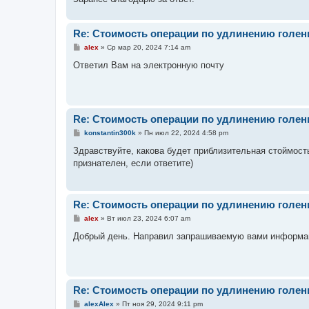
и
е
Re: Стоимость операции по удлинению голен
С
alex
»
Ср мар 20, 2024 7:14 am
о
о
Ответил Вам на электронную почту
б
щ
е
н
и
е
Re: Стоимость операции по удлинению голен
С
konstantin300k
»
Пн июл 22, 2024 4:58 pm
о
о
Здравствуйте, какова будет приблизительная стоймост
б
признателен, если ответите)
щ
е
н
и
е
Re: Стоимость операции по удлинению голен
С
alex
»
Вт июл 23, 2024 6:07 am
о
о
Добрый день. Направил запрашиваемую вами информац
б
щ
е
н
и
е
Re: Стоимость операции по удлинению голен
С
alexAlex
»
Пт ноя 29, 2024 9:11 pm