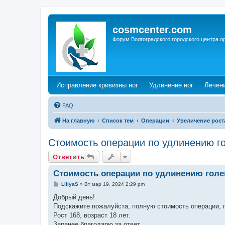
cosmcenter.com
Форум Волгоградского городского центра о
(Opens a new tab)
(Opens a n
Исправление кривизны ног
Удлинение ног
Лечен
FAQ
На главную
Список тем
Операции
Увеличение рост
Стоимость операции по удлинению г
Ответить
Стоимость операции по удлинению голе
С
LiliyaS
»
Вт мар 19, 2024 2:29 pm
о
о
Добрый день!
б
Подскажите пожалуйста, полную стоимость операции, п
щ
е
Рост 168, возраст 18 лет.
н
Заранее благодарю за ответ.