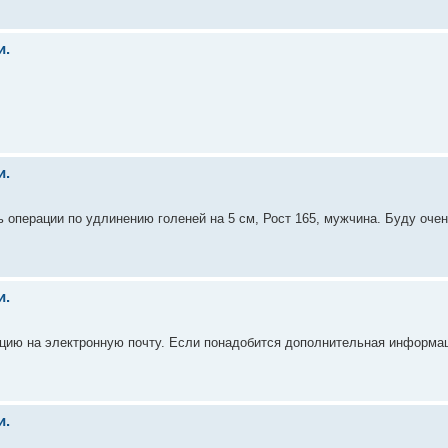
и.
и.
ь операции по удлинению голеней на 5 см, Рост 165, мужчина. Буду оче
и.
ию на электронную почту. Если понадобится дополнительная информац
и.