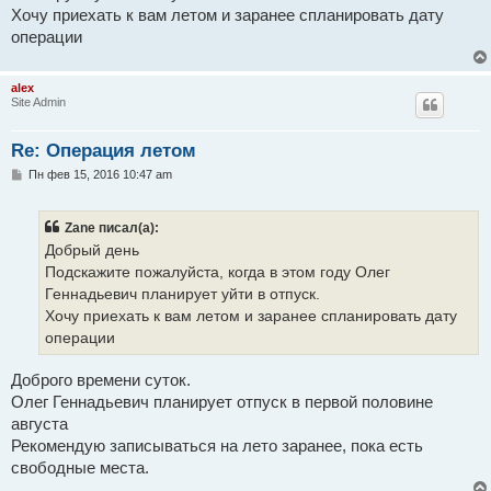
н
Хочу приехать к вам летом и заранее спланировать дату
и
е
операции
alex
Site Admin
Re: Операция летом
С
Пн фев 15, 2016 10:47 am
о
о
б
Zane писал(а):
щ
е
Добрый день
н
Подскажите пожалуйста, когда в этом году Олег
и
е
Геннадьевич планирует уйти в отпуск.
Хочу приехать к вам летом и заранее спланировать дату
операции
Доброго времени суток.
Олег Геннадьевич планирует отпуск в первой половине
августа
Рекомендую записываться на лето заранее, пока есть
свободные места.