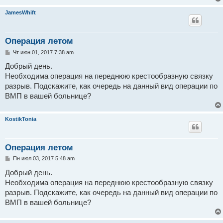
JamesWhift
Операция летом
С
Чт июн 01, 2017 7:38 am
о
о
Добрый день.
б
Необходима операция на переднюю крестообразную связку
щ
е
разрыв. Подскажите, как очередь на данный вид операции по
н
ВМП в вашей больнице?
и
е
KostikTonia
Операция летом
С
Пн июл 03, 2017 5:48 am
о
о
Добрый день.
б
Необходима операция на переднюю крестообразную связку
щ
е
разрыв. Подскажите, как очередь на данный вид операции по
н
ВМП в вашей больнице?
и
е