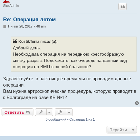
alex
Site Admin
Re: Операция летом
С
Пн авг 28, 2017 7:48 am
о
о
б
KostikTonia писал(а):
щ
е
Добрый день.
н
Необходима операция на переднюю крестообразную
и
е
связку разрыв. Подскажите, как очередь на данный вид
операции по ВМП в вашей больнице?
Здравствуйте, в настоящее время мы не проводим данные
операции.
Вам нужна артроскопическая процедура, которую проводят в
г. Волгограде на базе КБ №12
Ответить
5 сообщений • Страница
1
из
1
Перейти