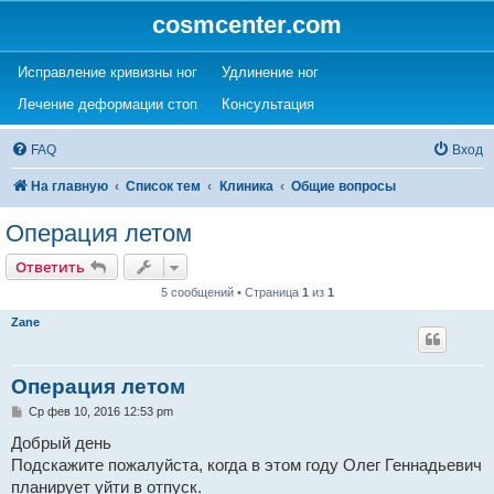
cosmcenter.com
(Opens a new tab)
(Opens a new tab)
Исправление кривизны ног
Удлинение ног
(Opens a new tab)
(Opens a new tab)
Лечение деформации стоп
Консультация
FAQ
Вход
На главную
Список тем
Клиника
Общие вопросы
Операция летом
Ответить
5 сообщений • Страница
1
из
1
Zane
Операция летом
С
Ср фев 10, 2016 12:53 pm
о
о
Добрый день
б
Подскажите пожалуйста, когда в этом году Олег Геннадьевич
щ
е
планирует уйти в отпуск.