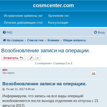
cosmcenter.com
(Opens a new tab)
(Opens a new tab)
Исправление кривизны ног
Удлинение ног
(Opens a new tab)
(Opens a new tab)
Лечение деформации стоп
Консультация
FAQ
Вход
На главную
Список тем
Клиника
Общие вопросы
Возобновление записи на операции.
Ответить
2 сообщения • Страница
1
из
1
alex
Site Admin
Возобновление записи на операции.
С
Пн авг 21, 2017 8:48 am
о
о
Информируем, что запись на все виды операций
б
возобновляются после выхода отделения из отпуска с 21
щ
е
августа 2017г.