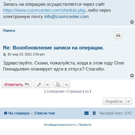
н
Запись на операцию осуществляется через сайт
и
е
https://www.cosmcenter.com/shedule.php
, либо через
электронную почту
info@cosmcenter.com
Лариса
Re: Возобновление записи на операции.
С
Вт мар 23, 2021 3:56 pm
о
о
Здравствуйте. Скажи, пожалуйста, когда в этом году Олег
б
Геннадьевич планирует идти в отпуск? Спасибо.
щ
е
н
и
Ответить
е
2 сообщения • Страница
1
из
1
Перейти
На главную
Список тем
Часовой пояс:
UTC
Конфиденциальность
|
Правила