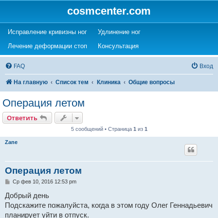
cosmcenter.com
(Opens a new tab)
(Opens a new tab)
Исправление кривизны ног
Удлинение ног
(Opens a new tab)
(Opens a new tab)
Лечение деформации стоп
Консультация
FAQ
Вход
На главную
Список тем
Клиника
Общие вопросы
Операция летом
Ответить
5 сообщений • Страница
1
из
1
Zane
Операция летом
С
Ср фев 10, 2016 12:53 pm
о
о
Добрый день
б
Подскажите пожалуйста, когда в этом году Олег Геннадьевич
щ
е
планирует уйти в отпуск.