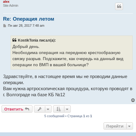
alex
Site Admin
Re: Операция летом
С
Пн авг 28, 2017 7:48 am
о
о
б
KostikTonia писал(а):
щ
е
Добрый день.
н
Необходима операция на переднюю крестообразную
и
е
связку разрыв. Подскажите, как очередь на данный вид
операции по ВМП в вашей больнице?
Здравствуйте, в настоящее время мы не проводим данные
операции.
Вам нужна артроскопическая процедура, которую проводят в
г. Волгограде на базе КБ №12
Ответить
5 сообщений • Страница
1
из
1
Перейти