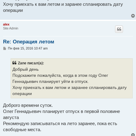
н
Хочу приехать к вам летом и заранее спланировать дату
и
е
операции
alex
Site Admin
Re: Операция летом
С
Пн фев 15, 2016 10:47 am
о
о
б
Zane писал(а):
щ
е
Добрый день
н
Подскажите пожалуйста, когда в этом году Олег
и
е
Геннадьевич планирует уйти в отпуск.
Хочу приехать к вам летом и заранее спланировать дату
операции
Доброго времени суток.
Олег Геннадьевич планирует отпуск в первой половине
августа
Рекомендую записываться на лето заранее, пока есть
свободные места.