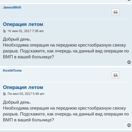
JamesWhift
Операция летом
С
Чт июн 01, 2017 7:38 am
о
о
Добрый день.
б
Необходима операция на переднюю крестообразную связку
щ
е
разрыв. Подскажите, как очередь на данный вид операции по
н
ВМП в вашей больнице?
и
е
KostikTonia
Операция летом
С
Пн июл 03, 2017 5:48 am
о
о
Добрый день.
б
Необходима операция на переднюю крестообразную связку
щ
е
разрыв. Подскажите, как очередь на данный вид операции по
н
ВМП в вашей больнице?
и
е