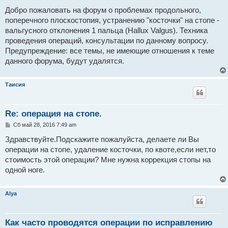
о
о
Добро пожаловать на форум о проблемах продольного,
б
поперечного плоскостопия, устранению "косточки" на стопе -
щ
е
вальгусного отклонения 1 пальца (Hallux Valgus). Техника
н
проведения операций, консультации по данному вопросу.
и
е
Предупреждение: все темы, не имеющие отношения к теме
данного форума, будут удалятся.
Таисия
Re: операция на стопе.
С
Сб май 28, 2016 7:49 am
о
о
Здравствуйте.Подскажите пожалуйста, делаете ли Вы
б
операции на стопе, удаление косточки, по квоте,если нет,то
щ
е
стоимость этой операции? Мне нужна коррекция стопы на
н
одной ноге.
и
е
Alya
Как часто проводятся операции по исправлению