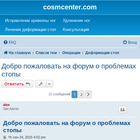
cosmcenter.com
(Opens a new tab)
(Opens a new tab)
Исправление кривизны ног
Удлинение ног
(Opens a new tab)
(Opens a new tab)
Лечение деформации стоп
Консультация
FAQ
Вход
На главную
Список тем
Операции
Деформации стоп
Добро пожаловать на форум о проблемах
стопы
Ответить
1
2
След.
11 сообщений
alex
Site Admin
Добро пожаловать на форум о проблемах
стопы
С
Чт сен 24, 2015 4:52 pm