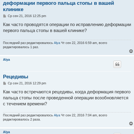
деформации первого пальца стопы в вашей
клинике
С
Ср сен 21, 2016 12:25 pm
о
о
Как часто проводятся операции по исправлению деформации
б
первого пальца стопы в вашей клинике?
щ
е
н
и
Последний раз редактировалось
Alya
Чт сен 22, 2016 6:59 am, всего
е
редактировалось 1 раз.
Alya
Рецедивы
С
Ср сен 21, 2016 12:29 pm
о
о
Как часто встречаются рецедивы, когда деформация первого
б
пальца стопы после проведенной операции возобновляется
щ
е
с течением времени?
н
и
е
Последний раз редактировалось
Alya
Чт сен 22, 2016 7:04 am, всего
редактировалось 2 раза.
Alya