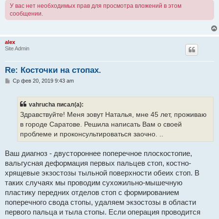
У вас нет необходимых прав для просмотра вложений в этом
сообщении.
alex
Site Admin
Re: Косточки на стопах.
С
Ср фев 20, 2019 9:43 am
о
о
б
vahrucha писал(а):
щ
е
Здравствуйте! Меня зовут Наталья, мне 45 лет, проживаю
н
в городе Саратове. Решила написать Вам о своей
и
е
проблеме и проконсультироваться заочно. ..
Ваш диагноз - двустороннее поперечное плоскостопие,
вальгусная деформация первых пальцев стоп, костно-
хрящевые экзостозы тыльной поверхности обеих стоп. В
таких случаях мы проводим сухожильно-мышечную
пластику передних отделов стоп с формированием
поперечного свода стопы, удаляем экзостозы в области
первого пальца и тыла стопы. Если операция проводится