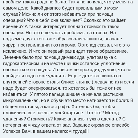
проблем такого рода не было. Так я не поняла, что у меня на
самом деле. Какой диагноз будет правильным в моем
случае? Можно ли от этого избавиться при помощи
операции? Что в себя она включает? Сколько это займет
времени? А также интересует полная стоимость такой
операции. Но это еще часть проблемы на стопах. На
подъеме двух стоп тоже образовались шишки, вначале
хирург поставила диагноз гигрома. Ортопед сказал, что это
исключено. И что он первый раз видит такое образование.
Лечение было при помощи димексида, ультразвука с
гидрокартизоном и на месте шишки осталось уплотнение,
оно жесткое на ощупь. И совсем не проходит, думаю, что не
пройдет и надо тоже удалять. Еще с детства шишка на
внутренней стороне стопы ближе к пятке ( левая нога) и если
надо будет оперироваться, то хотелось бы тоже от нее
избавиться. У пятого пальца шишечка начала расти,она
микромаленькая, но в обуви это место натирается и болит. В
общем ни стопы, а катастрофа. Хотелось бы, чтобы
сложились все пазлы в моей картине. Что это? Метод
удаления? Стоимость? Какие анализы нужно сделать? С
нетерпением жду ответа от вас. Заранее огромное спасибо.
Успехов Вам, в вашем нелегком труде!!!