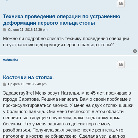
Техника проведения операции по устранению
деформации первого пальца стопы
С
Ср сен 21, 2016 12:39 pm
о
о
Можно ли подробно описать технику проведения операции
б
по устранению деформации первого пальца стопы?
щ
е
н
и
vahrucha
е
Косточки на стопах.
С
Ср фев 13, 2019 2:40 pm
о
о
Здравствуйте! Меня зовут Наталья, мне 45 лет, проживаю в
б
городе Саратове. Решила написать Вам о своей проблеме и
щ
е
проконсультироваться заочно. У меня на двух стопах шишки
н
у большого пальца. Они меня беспокоят, в этой области
и
е
неприятные тянущие ощущения, даже когда хожу дома
босиком. Что у меня за диагноз до сих пор не могу
разобраться. Получила заключение после рентгена, что
патологии в костях не обнаружено. Сделала узи, диагноз