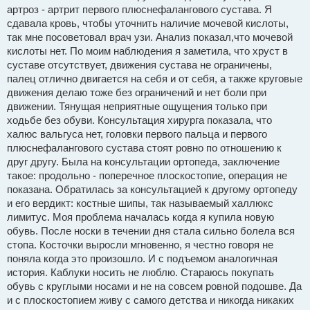
артроз - артрит первого плюснефалангового сустава. Я
сдавала кровь, чтобы уточнить наличие мочевой кислоты,
так мне посоветовал врач узи. Анализ показал,что мочевой
кислоты нет. По моим наблюдения я заметила, что хруст в
суставе отсутствует, движения сустава не ограничены,
палец отлично двигается на себя и от себя, а также круговые
движения делаю тоже без ограничений и нет боли при
движении. Тянущая неприятные ощущения только при
ходьбе без обуви. Консультация хирурга показала, что
халюс вальгуса нет, головки первого пальца и первого
плюснефалангового сустава стоят ровно по отношению к
друг другу. Была на консультации ортопеда, заключение
такое: продольно - поперечное плоскостопие, операция не
показана. Обратилась за консультацией к другому ортопеду
и его вердикт: костные шипы, так называемый халлюкс
лимитус. Моя проблема началась когда я купила новую
обувь. После носки в течении дня стала сильно болела вся
стопа. Косточки выросли мгновенно, я честно говоря не
поняла когда это произошло. И с подъемом аналогичная
история. Каблуки носить не люблю. Стараюсь покупать
обувь с круглыми носами и не на совсем ровной подошве. Да
и с плоскостопием живу с самого детства и никогда никаких