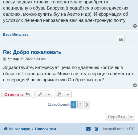
сразу на двух стопах, то желательно приобрести
специальную обувь Баррука (продаётся в ортопедических
салонах, можно купить б/у на Авито и др). Информация об
условиях лечения направлена вам на электронную почту
Вера Метелева
Re: Добро пожаловать
С
Чт мар 03, 2022 5:34 am
о
о
Здравствуйте, интересует цена по удалению косточек в
б
области 1 пальца стопы. Можно ли эту операцию совместить
щ
е
с операцией по выпрямлению О-образных ног?
н
и
е
Ответить
1
2
След.
11 сообщений
Перейти
На главную
Список тем
Часовой пояс:
UTC