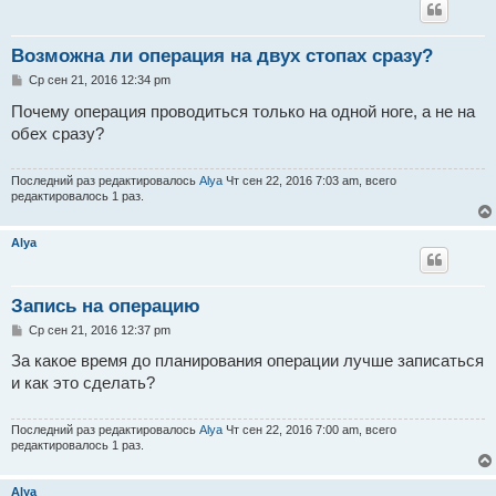
Возможна ли операция на двух стопах сразу?
С
Ср сен 21, 2016 12:34 pm
о
о
Почему операция проводиться только на одной ноге, а не на
б
обех сразу?
щ
е
н
и
Последний раз редактировалось
Alya
Чт сен 22, 2016 7:03 am, всего
е
редактировалось 1 раз.
Alya
Запись на операцию
С
Ср сен 21, 2016 12:37 pm
о
о
За какое время до планирования операции лучше записаться
б
и как это сделать?
щ
е
н
и
Последний раз редактировалось
Alya
Чт сен 22, 2016 7:00 am, всего
е
редактировалось 1 раз.
Alya