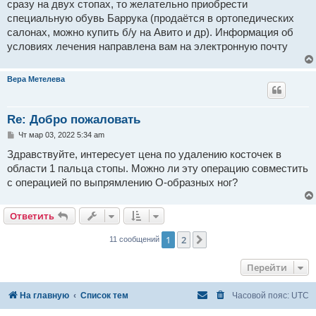
сразу на двух стопах, то желательно приобрести
специальную обувь Баррука (продаётся в ортопедических
салонах, можно купить б/у на Авито и др). Информация об
условиях лечения направлена вам на электронную почту
Вера Метелева
Re: Добро пожаловать
С
Чт мар 03, 2022 5:34 am
о
о
Здравствуйте, интересует цена по удалению косточек в
б
области 1 пальца стопы. Можно ли эту операцию совместить
щ
е
с операцией по выпрямлению О-образных ног?
н
и
е
Ответить
1
2
След.
11 сообщений
Перейти
На главную
Список тем
Часовой пояс:
UTC