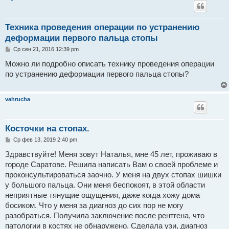
Техника проведения операции по устранению
деформации первого пальца стопы
С
Ср сен 21, 2016 12:39 pm
о
о
Можно ли подробно описать технику проведения операции
б
по устранению деформации первого пальца стопы?
щ
е
н
и
vahrucha
е
Косточки на стопах.
С
Ср фев 13, 2019 2:40 pm
о
о
Здравствуйте! Меня зовут Наталья, мне 45 лет, проживаю в
б
городе Саратове. Решила написать Вам о своей проблеме и
щ
е
проконсультироваться заочно. У меня на двух стопах шишки
н
у большого пальца. Они меня беспокоят, в этой области
и
е
неприятные тянущие ощущения, даже когда хожу дома
босиком. Что у меня за диагноз до сих пор не могу
разобраться. Получила заключение после рентгена, что
патологии в костях не обнаружено. Сделала узи, диагноз