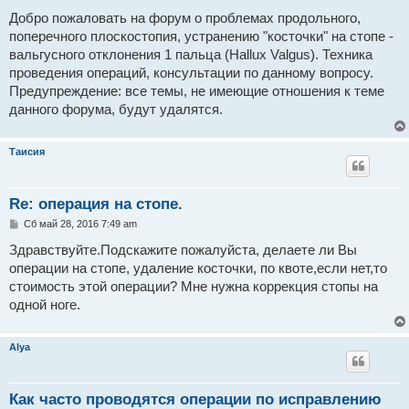
о
о
Добро пожаловать на форум о проблемах продольного,
б
поперечного плоскостопия, устранению "косточки" на стопе -
щ
е
вальгусного отклонения 1 пальца (Hallux Valgus). Техника
н
проведения операций, консультации по данному вопросу.
и
е
Предупреждение: все темы, не имеющие отношения к теме
данного форума, будут удалятся.
Таисия
Re: операция на стопе.
С
Сб май 28, 2016 7:49 am
о
о
Здравствуйте.Подскажите пожалуйста, делаете ли Вы
б
операции на стопе, удаление косточки, по квоте,если нет,то
щ
е
стоимость этой операции? Мне нужна коррекция стопы на
н
одной ноге.
и
е
Alya
Как часто проводятся операции по исправлению