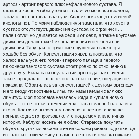
артроз - артрит первого плюснефалангового сустава. Я
сдавала кровь, чтобы уточнить наличие мочевой кислоты,
так мне посоветовал врач узи. Анализ показал,что мочевой
кислоты нет. По моим наблюдения я заметила, что хруст в
суставе отсутствует, движения сустава не ограничены,
палец отлично двигается на себя и от себя, а также круговые
движения делаю тоже без ограничений и нет боли при
движении. Тянущая неприятные ощущения только при
ходьбе без обуви. Консультация хирурга показала, что
халюс вальгуса нет, головки первого пальца и первого
плюснефалангового сустава стоят ровно по отношению к
друг другу. Была на консультации ортопеда, заключение
такое: продольно - поперечное плоскостопие, операция не
показана. Обратилась за консультацией к другому ортопеду
и его вердикт: костные шипы, так называемый халлюкс
лимитус. Моя проблема началась когда я купила новую
обувь. После носки в течении дня стала сильно болела вся
стопа. Косточки выросли мгновенно, я честно говоря не
поняла когда это произошло. И с подъемом аналогичная
история. Каблуки носить не люблю. Стараюсь покупать
обувь с круглыми носами и не на совсем ровной подошве. Да
и с плоскостопием живу с самого детства и никогда никаких