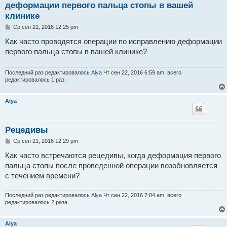
деформации первого пальца стопы в вашей
клинике
С
Ср сен 21, 2016 12:25 pm
о
о
Как часто проводятся операции по исправлению деформации
б
первого пальца стопы в вашей клинике?
щ
е
н
и
Последний раз редактировалось
Alya
Чт сен 22, 2016 6:59 am, всего
е
редактировалось 1 раз.
Alya
Рецедивы
С
Ср сен 21, 2016 12:29 pm
о
о
Как часто встречаются рецедивы, когда деформация первого
б
пальца стопы после проведенной операции возобновляется
щ
е
с течением времени?
н
и
е
Последний раз редактировалось
Alya
Чт сен 22, 2016 7:04 am, всего
редактировалось 2 раза.
Alya