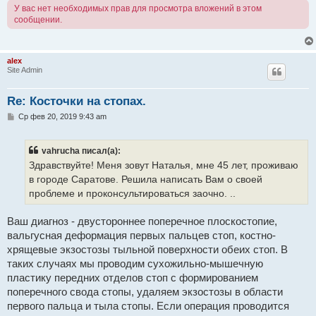
У вас нет необходимых прав для просмотра вложений в этом
сообщении.
alex
Site Admin
Re: Косточки на стопах.
С
Ср фев 20, 2019 9:43 am
о
о
б
vahrucha писал(а):
щ
е
Здравствуйте! Меня зовут Наталья, мне 45 лет, проживаю
н
в городе Саратове. Решила написать Вам о своей
и
е
проблеме и проконсультироваться заочно. ..
Ваш диагноз - двустороннее поперечное плоскостопие,
вальгусная деформация первых пальцев стоп, костно-
хрящевые экзостозы тыльной поверхности обеих стоп. В
таких случаях мы проводим сухожильно-мышечную
пластику передних отделов стоп с формированием
поперечного свода стопы, удаляем экзостозы в области
первого пальца и тыла стопы. Если операция проводится