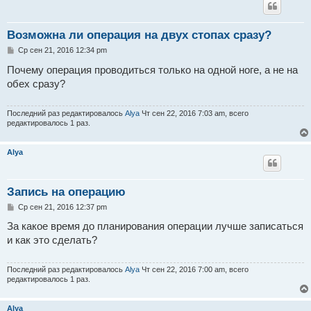
Возможна ли операция на двух стопах сразу?
С
Ср сен 21, 2016 12:34 pm
о
о
Почему операция проводиться только на одной ноге, а не на
б
обех сразу?
щ
е
н
и
Последний раз редактировалось
Alya
Чт сен 22, 2016 7:03 am, всего
е
редактировалось 1 раз.
Alya
Запись на операцию
С
Ср сен 21, 2016 12:37 pm
о
о
За какое время до планирования операции лучше записаться
б
и как это сделать?
щ
е
н
и
Последний раз редактировалось
Alya
Чт сен 22, 2016 7:00 am, всего
е
редактировалось 1 раз.
Alya