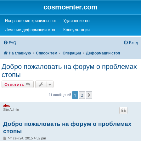
cosmcenter.com
(Opens a new tab)
(Opens a new tab)
Исправление кривизны ног
Удлинение ног
(Opens a new tab)
(Opens a new tab)
Лечение деформации стоп
Консультация
FAQ
Вход
На главную
Список тем
Операции
Деформации стоп
Добро пожаловать на форум о проблемах
стопы
Ответить
1
2
След.
11 сообщений
alex
Site Admin
Добро пожаловать на форум о проблемах
стопы
С
Чт сен 24, 2015 4:52 pm