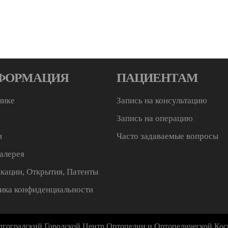
ФОРМАЦИЯ
ПАЦИЕНТАМ
нике
Запись на консультацию
Запись на операцию
и
Часто задаваемые вопросы
алерея
кации, Открытия, Патенты
ика конфиденциальности
лгоградский Городской Центр Ортопедии и Ортопедической Кос