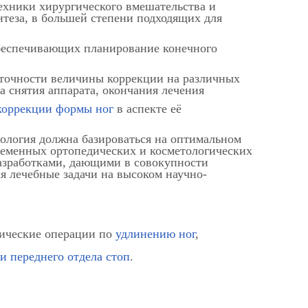
ехники хирургического вмешательства и
нтеза, в большей степени подходящих для
обеспечивающих планирование конечного
точности величины коррекции на различных
а снятия аппарата, окончания лечения
коррекции формы ног
в аспекте её
тология должна базироваться на оптимальном
еменных ортопедических и косметологических
азработками, дающими в совокупности
 лечебные задачи на высоком научно-
тические операции по
удлинению ног
,
 переднего отдела стоп
.