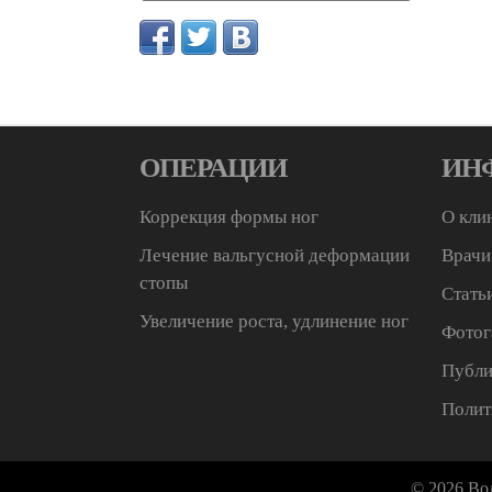
ОПЕРАЦИИ
ИН
Коррекция формы ног
О кли
Лечение вальгусной деформации
Врачи
стопы
Стать
Увеличение роста, удлинение ног
Фотог
Публи
Полит
© 2026 Во