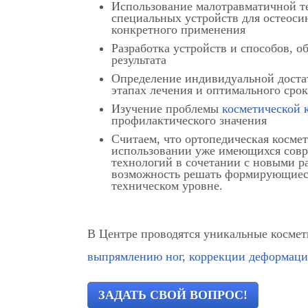
Использование малотравматичной т
специальных устройств для остеоси
конкретного применения
Разработка устройств и способов, 
результата
Определение индивидуальной доста
этапах лечения и оптимального срок
Изучение проблемы
косметической 
профилактического значения
Считаем, что ортопедическая косме
использовании уже имеющихся совр
технологий в сочетании с новыми р
возможность решать формирующиеся
техническом уровне.
В Центре проводятся уникальные косме
выпрямлению ног
,
коррекции деформации
ЗАДАТЬ СВОЙ ВОПРОС!