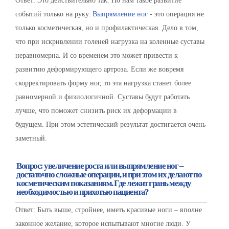
Ответ: Это действительно так. Но нам такое развитие
событий только на руку.
Выпрямление ног
- это операция не
только косметическая, но и профилактическая
. Дело в том,
что при искривлении голеней нагрузка на коленные суставы
неравномерна. И со временем это может привести к
развитию деформирующего артроза. Если же вовремя
скорректировать форму ног, то эта нагрузка станет более
равномерной и физиологичной. Суставы будут работать
лучше, что поможет снизить риск их деформации в
будущем. При этом эстетический результат достигается очень
заметный.
Вопрос: увеличение роста или выпрямление ног –
достаточно сложные операции, и при этом их делают по
косметическим показаниям. Где лежит грань между
необходимостью и прихотью пациента?
Ответ: Быть выше, стройнее, иметь красивые ноги – вполне
законное желание, которое испытывают многие люди. У