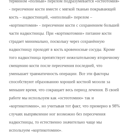
термином «полный» перелом подразумевается «остеотомия»
- пересечение кости вместе с мягкой тканью покрывающей
кость – надкостницей, «неполный» перелом –
«кортикотомия» - пересечение кости с сохранением большей
части надкостницы. При «кортикотомии» питание кости
страдает минимально, поскольку через сохранённую
надкостницу проходят в кость кровеносные сосуды. Кроме
того надкостница препятствует нежелательному вторичному
смещению кости после пересечения последней, что
уменьшает травматичность операции. Все эти факторы
способствуют образованию хорошей костной мозоли за
меньшее время, что сокращает весь период лечения. В своей
работе мы используем как «остеотомию» так и
«кортикотомию», но учитывая тот факт, что примерно в 98%
случаях выпрямление ног возможно без пересечения
надкостницы, то естественно значительно чаще мы
используем «кортикотомию».