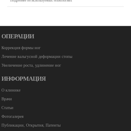
Подробнее об используемых технологиях
ОПЕРАЦИИ
Коррекция формы ног
Лечение вальгусной деформации стопы
Увеличение роста, удлинение ног
ИНФОРМАЦИЯ
О клинике
Врачи
Статьи
Фотогалерея
Публикации, Открытия, Патенты